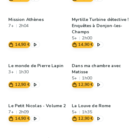
Mission Athènes
Myrtille Turbine détective !
7+
2h04
Enquêtes à Donjon-les-
Champs
5+
2h00
14,90 €
14,90 €
Le monde de Pierre Lapin
Dans ma chambre avec
3+
1h30
Matisse
5+
1h00
12,90 €
12,90 €
Le Petit Nicolas - Volume 2
La Louve de Rome
7+
2h09
5+
1h35
14,90 €
12,90 €