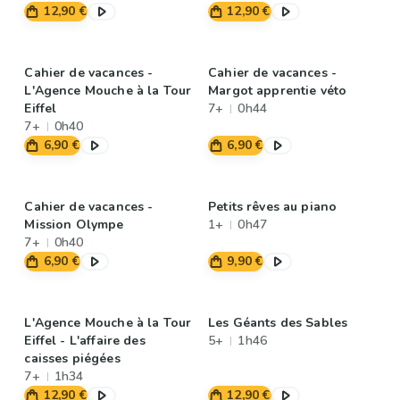
12,90 €
12,90 €
Cahier de vacances -
Cahier de vacances -
L'Agence Mouche à la Tour
Margot apprentie véto
Eiffel
7+
0h44
7+
0h40
6,90 €
6,90 €
Cahier de vacances -
Petits rêves au piano
Mission Olympe
1+
0h47
7+
0h40
6,90 €
9,90 €
L'Agence Mouche à la Tour
Les Géants des Sables
Eiffel - L'affaire des
5+
1h46
caisses piégées
7+
1h34
12,90 €
12,90 €