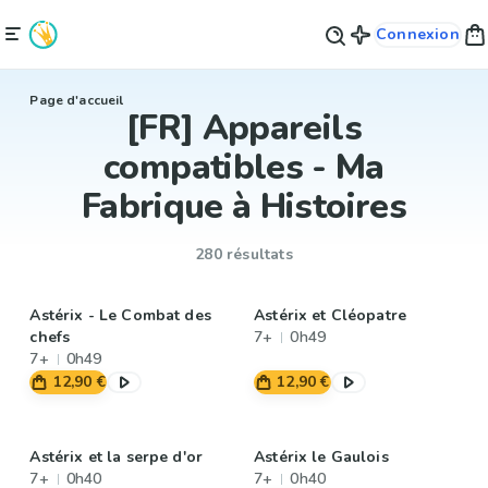
Connexion
Page d'accueil
[FR] Appareils
compatibles - Ma
Fabrique à Histoires
280 résultats
Astérix - Le Combat des
Astérix et Cléopatre
chefs
7+
0h49
7+
0h49
12,90 €
12,90 €
Astérix et la serpe d'or
Astérix le Gaulois
7+
0h40
7+
0h40