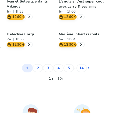
Ivan et Solveig, enfants
L'anglais, c'est super cool
Vikings
avec Larry & ses amis
5+
1h33
5+
1h00
12,90 €
12,90 €
Détective Corgi
Marlène Jobert raconte
7+
1h56
5+
1h04
12,90 €
12,90 €
1
2
3
4
5
...
14
1+
10+