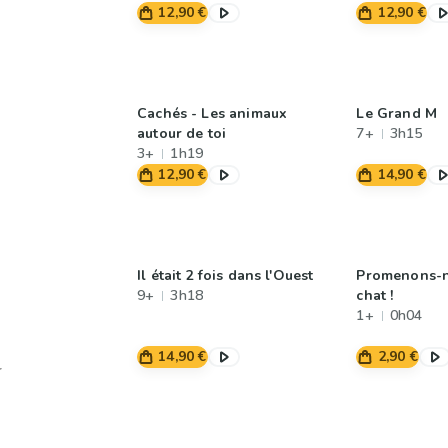
12,90 €
12,90 €
Cachés - Les animaux
Le Grand M
autour de toi
7+
3h15
3+
1h19
12,90 €
14,90 €
Il était 2 fois dans l'Ouest
Promenons-n
9+
3h18
chat !
1+
0h04
14,90 €
2,90 €