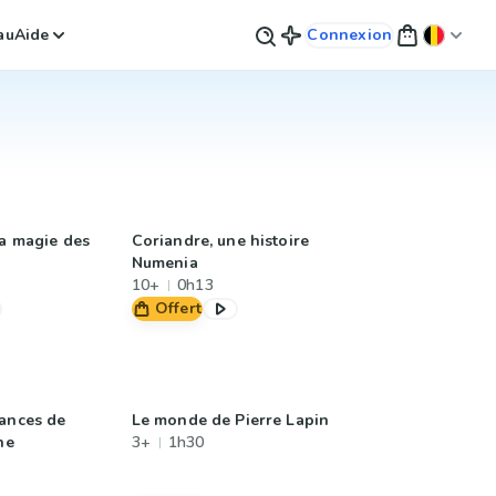
au
Aide
Connexion
la magie des
Coriandre, une histoire
Numenia
10+
0h13
Offert
cances de
Le monde de Pierre Lapin
ne
3+
1h30