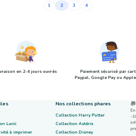
2
1
3
4
ivraison en 2-4 jours ouvrés
Paiement sécurisé par cart
Paypal, Google Pay ou Apple
iles
Nos collections phares
🎁
En
Collection Harry Potter
-1
in
on Lunii
Collection Astérix
pr
tivité à imprimer
Collection Disney