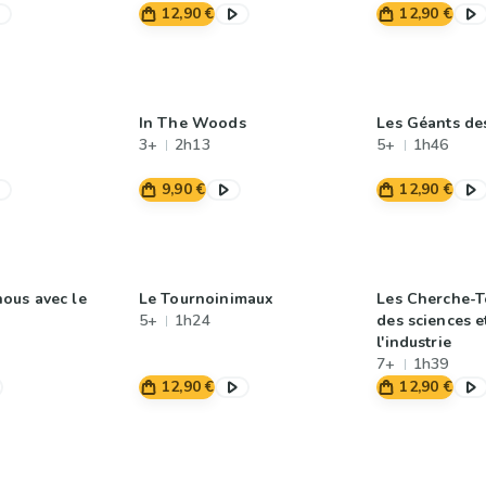
12,90 €
12,90 €
In The Woods
Les Géants de
3+
2h13
5+
1h46
9,90 €
12,90 €
ous avec le
Le Tournoinimaux
Les Cherche-To
5+
1h24
des sciences e
l'industrie
7+
1h39
12,90 €
12,90 €