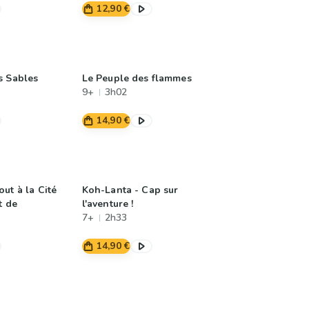
12,90 €
s Sables
Le Peuple des flammes
9+
3h02
14,90 €
ut à la Cité
Koh-Lanta - Cap sur
t de
l'aventure !
7+
2h33
14,90 €