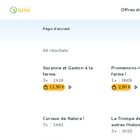
Offres de
Page d'accueil
64 résultats
Suzanne et Gaston à la
Promenons-n
ferme
ferme !
3+
1h24
1+
0h05
12,90 €
2,90 €
Curieux de Nature !
La Trompe de
7+
1h41
autres Histo
3+
1h10