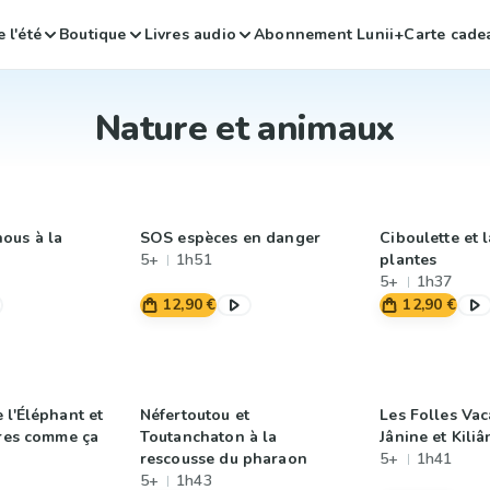
 l'été
Boutique
Livres audio
Abonnement Lunii+
Carte cade
Nature et animaux
ous à la
SOS espèces en danger
Ciboulette et 
5+
1h51
plantes
5+
1h37
12,90 €
12,90 €
 l'Éléphant et
Néfertoutou et
Les Folles Va
ires comme ça
Toutanchaton à la
Jânine et Kiliâ
rescousse du pharaon
5+
1h41
5+
1h43