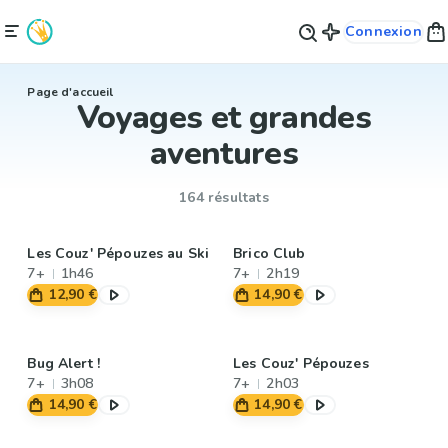
Connexion
Page d'accueil
Voyages et grandes
aventures
164 résultats
Les Couz' Pépouzes au Ski
Brico Club
7+
1h46
7+
2h19
12,90 €
14,90 €
Bug Alert !
Les Couz' Pépouzes
7+
3h08
7+
2h03
14,90 €
14,90 €