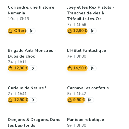
Coriandre, une histoire
Joey et les Rex Pistols -
Numenia
Tranches de vies à
10+
0h13
Trifouillis-les-Os
7+
1h58
Offert
12,90 €
Brigade Anti-Monstres -
L'Hôtel Fantastique
Duos de choc
7+
3h00
7+
1h11
12,90 €
14,90 €
Curieux de Nature !
Carnaval et confettis
7+
1h41
5+
1h47
12,90 €
9,90 €
Donjons & Dragons, Dans
Panique robotique
les bas-fonds
9+
3h30