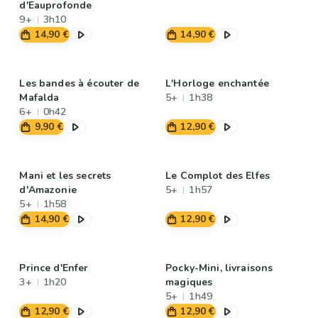
d'Eauprofonde
9+
3h10
14,90 €
14,90 €
Les bandes à écouter de
L'Horloge enchantée
Mafalda
5+
1h38
6+
0h42
9,90 €
12,90 €
Mani et les secrets
Le Complot des Elfes
d'Amazonie
5+
1h57
5+
1h58
14,90 €
12,90 €
Prince d'Enfer
Pocky-Mini, livraisons
3+
1h20
magiques
5+
1h49
12,90 €
12,90 €