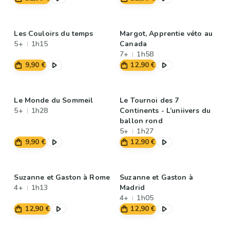
Les Couloirs du temps
Margot, Apprentie véto au
5+
1h15
Canada
7+
1h58
9,90 €
12,90 €
Le Monde du Sommeil
Le Tournoi des 7
5+
1h28
Continents - L’uniivers du
ballon rond
5+
1h27
9,90 €
12,90 €
Suzanne et Gaston à Rome
Suzanne et Gaston à
4+
1h13
Madrid
4+
1h05
12,90 €
12,90 €