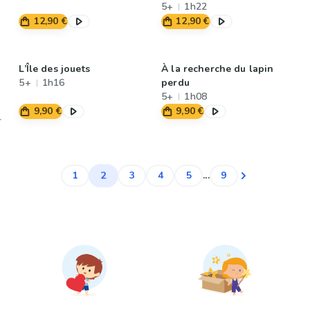
5+
1h22
12,90 €
12,90 €
L’Île des jouets
À la recherche du lapin
5+
1h16
perdu
5+
1h08
9,90 €
9,90 €
2
1
3
4
5
...
9