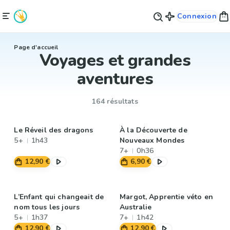
Connexion
Page d'accueil
Voyages et grandes
aventures
164 résultats
Le Réveil des dragons
À la Découverte de
5+
1h43
Nouveaux Mondes
7+
0h36
12,90 €
6,90 €
L’Enfant qui changeait de
Margot, Apprentie véto en
nom tous les jours
Australie
5+
1h37
7+
1h42
12,90 €
12,90 €