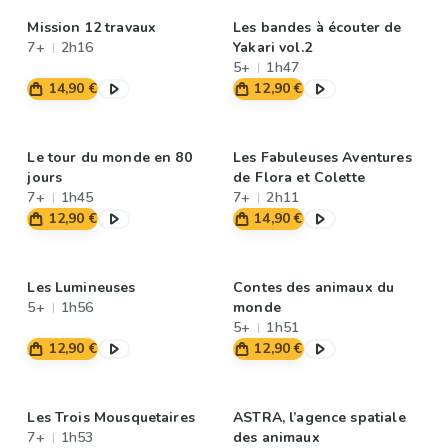
Mission 12 travaux
Les bandes à écouter de
7+
2h16
Yakari vol.2
5+
1h47
14,90 €
12,90 €
Le tour du monde en 80
Les Fabuleuses Aventures
jours
de Flora et Colette
7+
1h45
7+
2h11
12,90 €
14,90 €
Les Lumineuses
Contes des animaux du
5+
1h56
monde
5+
1h51
12,90 €
12,90 €
Les Trois Mousquetaires
ASTRA, l’agence spatiale
7+
1h53
des animaux