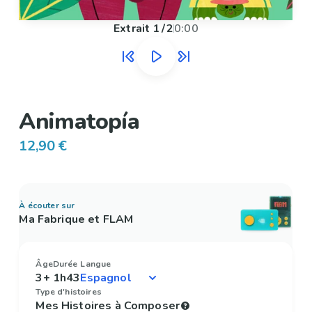
Extrait
1
/
2
0:00
Animatopía
12,90 €
À écouter sur
Ma Fabrique et FLAM
Âge
Durée
Langue
3+
1h43
Type d'histoires
Mes Histoires à Composer