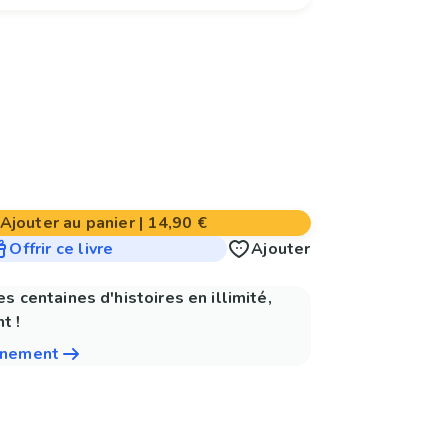
Ajouter au panier
|
14,90 €
Offrir ce livre
Ajouter
es centaines d'histoires en illimité,
t !
nnement