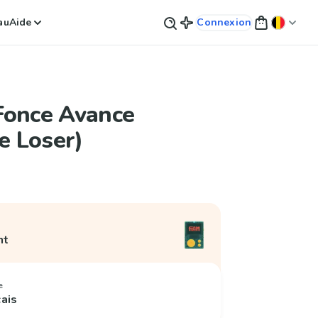
au
Aide
Connexion
 (Fonce Avance
le Loser)
nt
e
çais