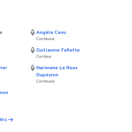
e
Angèle Canu
Conteuse
Guillaume Fafiotte
Conteur
rier
Narimane Le Roux
Dupeyron
Conteuse
lmon
dits