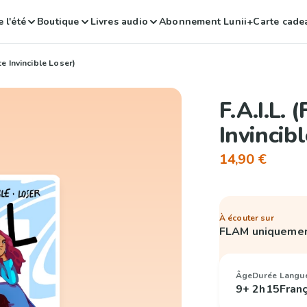
 l'été
Boutique
Livres audio
Abonnement Lunii+
Carte cade
ce Invincible Loser)
F.A.I.L.
Invincib
14,90 €
À écouter sur
FLAM uniqueme
Âge
Durée
Langu
9+
2h15
Fran