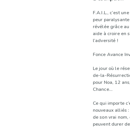
F.A.I.L., c’est u
peur paralysante 
révélée grâce au 
aide à croire en 
l’adversité !
Fonce Avance Invi
Le jour où le ré
de-la-Résurrectio
pour Noa, 12 ans,
Chance…
Ce qui importe c’
nouveaux alliés 
de son vrai nom, e
peuvent durer de