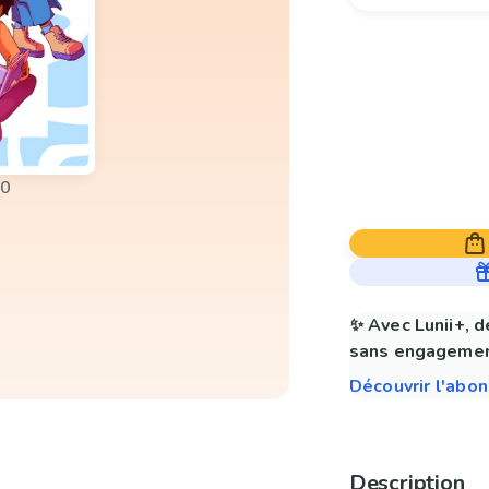
00
✨ Avec Lunii+, d
sans engagemen
Découvrir l'abo
Description