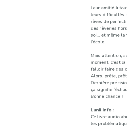
Leur amitié à to
leurs difficultés
rêves de perfect
des rêveries hor
soi… et même la 
l’école.
Mais attention, s
moment, c’est la 
falloir faire des c
Alors, prête, prêt
Dernière précisio
ça signifie “échou
Bonne chance !
Lunii info :
Ce livre audio ab
les problématiqu