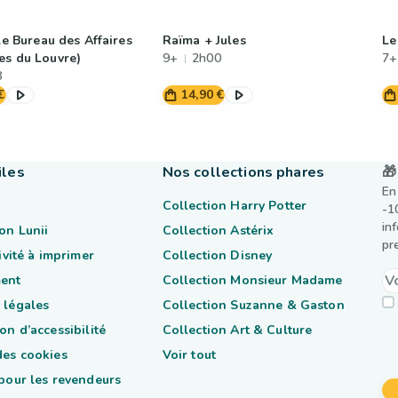
(Le Bureau des Affaires
Raïma + Jules
Le
es du Louvre)
9+
2h00
7+
8
€
14,90 €
iles
Nos collections phares
🎁
En
Collection Harry Potter
-1
in
on Lunii
Collection Astérix
pr
tivité à imprimer
Collection Disney
ent
Collection Monsieur Madame
 légales
Collection Suzanne & Gaston
on d’accessibilité
Collection Art & Culture
des cookies
Voir tout
 pour les revendeurs