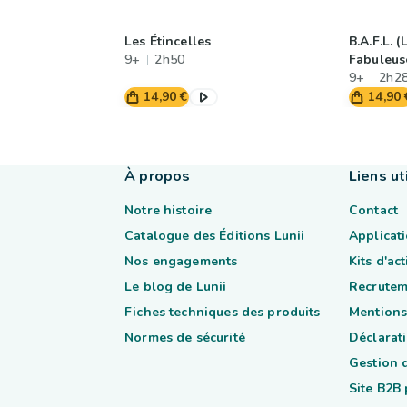
Les Étincelles
B.A.F.L. 
9+
2h50
Fabuleus
9+
2h2
14,90 €
14,90 
À propos
Liens ut
Notre histoire
Contact
Catalogue des Éditions Lunii
Applicati
Nos engagements
Kits d'ac
Le blog de Lunii
Recrutem
Fiches techniques des produits
Mentions
Normes de sécurité
Déclarati
Gestion 
Site B2B