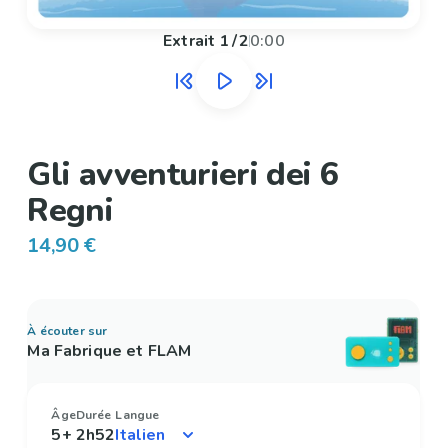
Extrait
1
/
2
0:00
Gli avventurieri dei 6
Regni
14,90 €
À écouter sur
Ma Fabrique et FLAM
Âge
Durée
Langue
5+
2h52