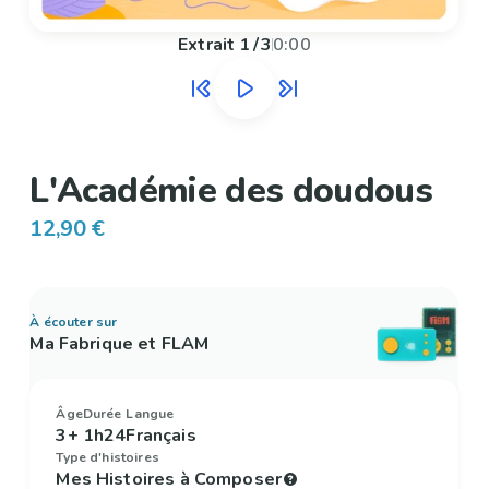
Extrait
1
/
3
0:00
L'Académie des doudous
12,90 €
À écouter sur
Ma Fabrique et FLAM
Âge
Durée
Langue
3+
1h24
Français
Type d'histoires
Mes Histoires à Composer