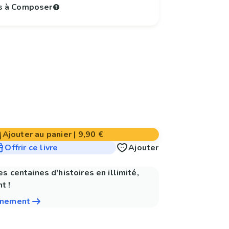
s à Composer
Ajouter au panier
|
9,90 €
Offrir ce livre
Ajouter
es centaines d'histoires en illimité,
t !
nnement