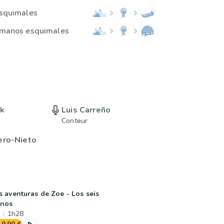
esquimales
ermanos esquimales
uk
Luis Carreño
Conteur
ero-Nieto
s aventuras de Zoe - Los seis
inos
1h28