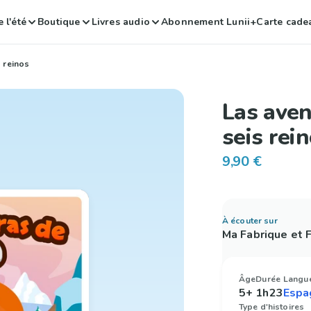
 l'été
Boutique
Livres audio
Abonnement Lunii+
Carte cade
 reinos
Las aven
seis rei
9,90 €
À écouter sur
Ma Fabrique et
Âge
Durée
Langu
5+
1h23
Type d'histoires