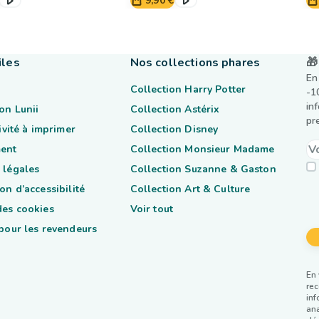
9,90 €
iles
Nos collections phares
🎁
En
Collection Harry Potter
-1
in
on Lunii
Collection Astérix
pr
tivité à imprimer
Collection Disney
ent
Collection Monsieur Madame
 légales
Collection Suzanne & Gaston
on d’accessibilité
Collection Art & Culture
des cookies
Voir tout
 pour les revendeurs
En 
rec
inf
ana