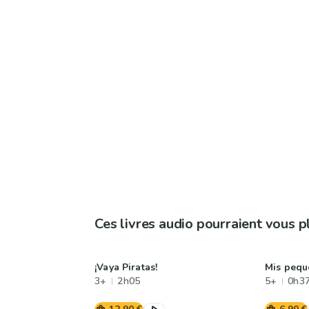
Ces livres audio pourraient vous p
¡Vaya Piratas!
Mis pequ
3+
2h05
5+
0h3