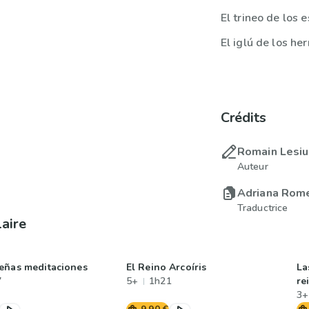
El trineo de los 
El iglú de los h
Crédits
Romain Lesi
Auteur
Adriana Rom
Traductrice
laire
eñas meditaciones
El Reino Arcoíris
La
7
5+
1h21
re
3+