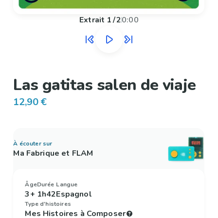
Extrait
1
/
2
0:00
Las gatitas salen de viaje
12,90 €
À écouter sur
Ma Fabrique et FLAM
Âge
Durée
Langue
3+
1h42
Espagnol
Type d'histoires
Mes Histoires à Composer