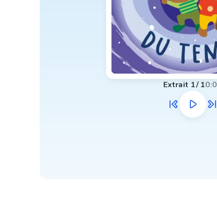
Extrait
1
/
1
0: