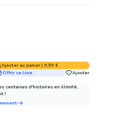
Ajouter au panier
|
9,90 €
Offrir ce livre
Ajouter
es centaines d'histoires en illimité,
t !
nnement