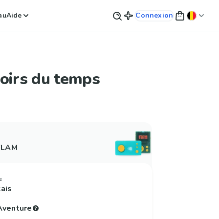
au
Aide
Connexion
oirs du temps
 FLAM
e
çais
'Aventure