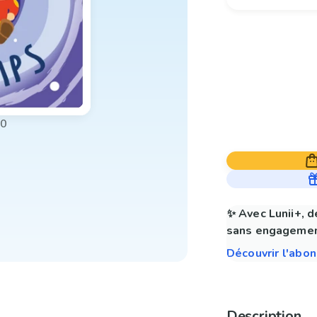
00
✨ Avec Lunii+, d
sans engagemen
Découvrir l'abo
Description