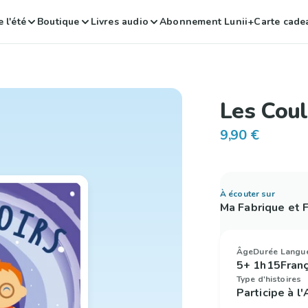
 l'été
Boutique
Livres audio
Abonnement Lunii+
Carte cade
Les Coul
9,90 €
À écouter sur
Ma Fabrique et
Âge
Durée
Langu
5+
1h15
Fran
Type d'histoires
Participe à l