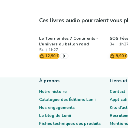
Ces livres audio pourraient vous p
Le Tournoi des 7 Continents -
SOS Fées
L’uniivers du ballon rond
3+
1h2
5+
1h27
12,90 €
9,90 €
À propos
Liens ut
Notre histoire
Contact
Catalogue des Éditions Lunii
Applicati
Nos engagements
Kits d'ac
Le blog de Lunii
Recrutem
Fiches techniques des produits
Mentions