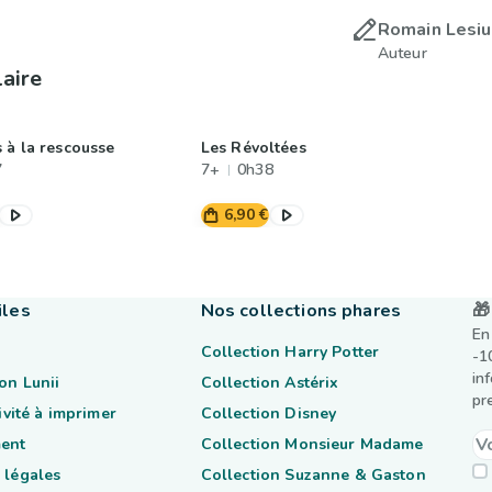
Romain Lesi
Auteur
laire
 à la rescousse
Les Révoltées
7
7+
0h38
6,90 €
iles
Nos collections phares
🎁
En
Collection Harry Potter
-1
in
on Lunii
Collection Astérix
pr
tivité à imprimer
Collection Disney
ent
Collection Monsieur Madame
 légales
Collection Suzanne & Gaston