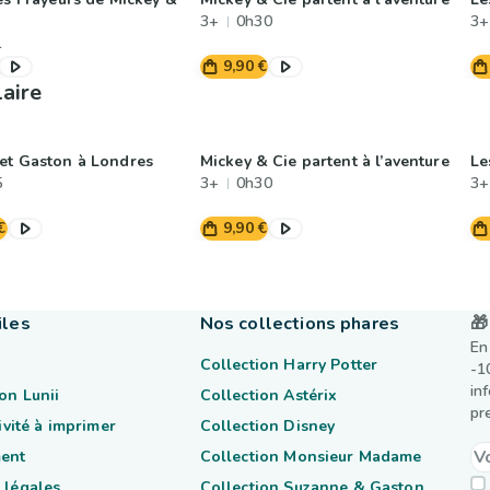
3+
0h30
3+
1
9,90 €
laire
et Gaston à Londres
Mickey & Cie partent à l’aventure
Le
5
3+
0h30
3+
€
9,90 €
iles
Nos collections phares
🎁
En
Collection Harry Potter
-1
in
on Lunii
Collection Astérix
pr
tivité à imprimer
Collection Disney
ent
Collection Monsieur Madame
 légales
Collection Suzanne & Gaston