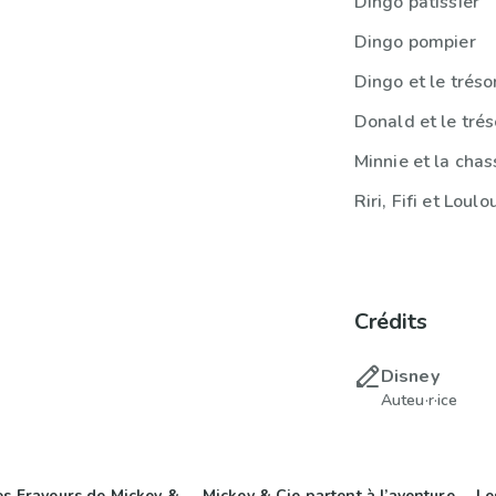
Dingo pâtissier
Dingo pompier
Dingo et le tréso
Donald et le trés
Minnie et la chas
Riri, Fifi et Loul
Crédits
Disney
Auteu·r·ice
es Frayeurs de Mickey &
Mickey & Cie partent à l’aventure
Le