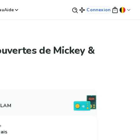
au
Aide
Connexion
uvertes de Mickey &
 FLAM
e
çais