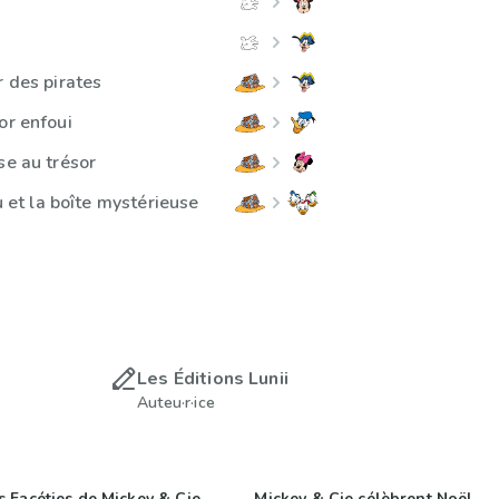
r des pirates
or enfoui
se au trésor
ou et la boîte mystérieuse
Les Éditions Lunii
Auteu·r·ice
s Facéties de Mickey & Cie
Mickey & Cie célèbrent Noël