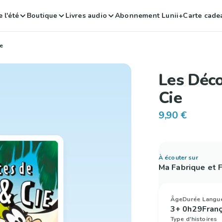
 l'été
Boutique
Livres audio
Abonnement Lunii+
Carte cade
e
Les Déco
Cie
9,90 €
À écouter sur
Ma Fabrique et
Âge
Durée
Langu
3+
0h29
Fran
Type d'histoires