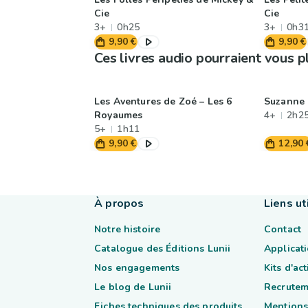
Cie
Cie
3+
0h25
3+
0h3
9,90 €
9,90 €
Ces livres audio pourraient vous p
Les Aventures de Zoé – Les 6
Suzanne 
Royaumes
4+
2h2
5+
1h11
9,90 €
12,90 
À propos
Liens ut
Notre histoire
Contact
Catalogue des Éditions Lunii
Applicati
Nos engagements
Kits d'ac
Le blog de Lunii
Recrutem
Fiches techniques des produits
Mentions