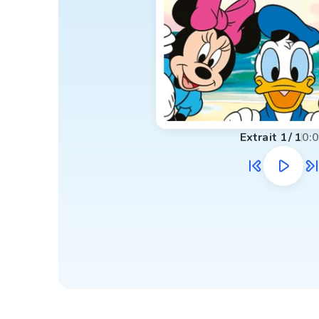
Extrait
1
/
1
0: