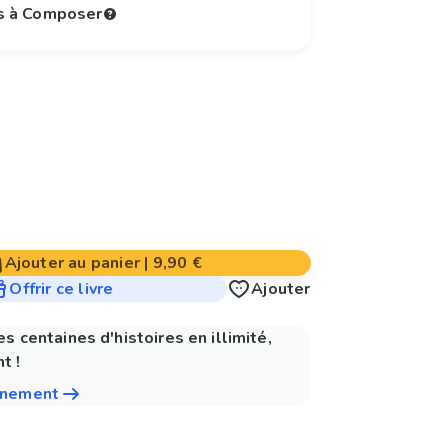
s à Composer
Ajouter au panier
|
9,90 €
Offrir ce livre
Ajouter
es centaines d'histoires en illimité,
t !
nnement