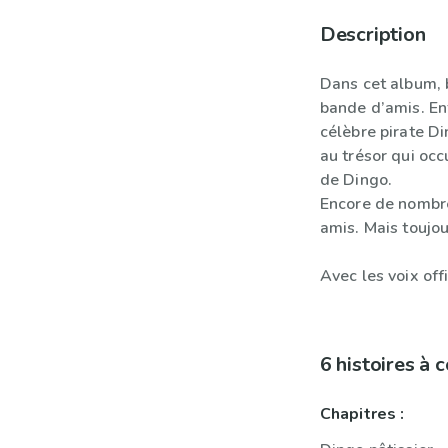
Description
Dans cet album, b
bande d’amis. En
célèbre pirate D
au trésor qui occ
de Dingo.
Encore de nombre
amis. Mais toujou
Avec les voix off
6 histoires à
Chapitres :