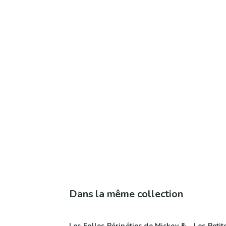
Dans la même collection
Les Folles Péripéties de Mickey &
Les Petit