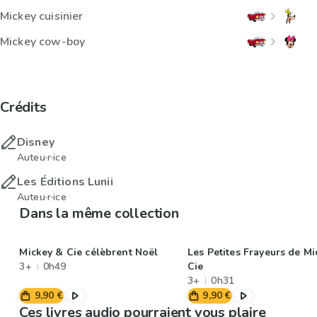
Mickey cuisinier
Mickey cow-boy
Crédits
Disney
Auteu·r·ice
Les Éditions Lunii
Auteu·r·ice
Dans la même collection
Mickey & Cie célèbrent Noël
Les Petites Frayeurs de M
3+
0h49
Cie
3+
0h31
9,90 €
9,90 €
Ces livres audio pourraient vous plaire