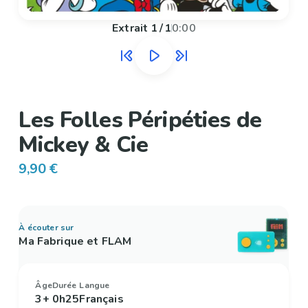
Extrait
1
/
1
0:00
Les Folles Péripéties de
Mickey & Cie
9,90 €
À écouter sur
Ma Fabrique et FLAM
Âge
Durée
Langue
3+
0h25
Français