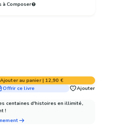
s à Composer
Ajouter au panier
|
12,90 €
Offrir ce livre
Ajouter
es centaines d'histoires en illimité,
t !
nnement