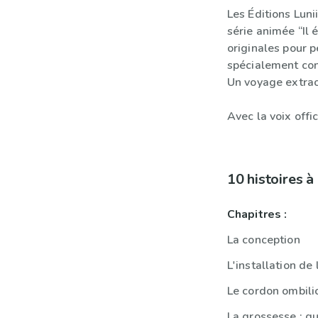
Les Éditions Luni
série animée “Il é
originales pour p
spécialement con
Un voyage extraor
Avec la voix offi
10 histoires 
Chapitres :
La conception
L'installation de 
Le cordon ombilica
La grossesse : qu