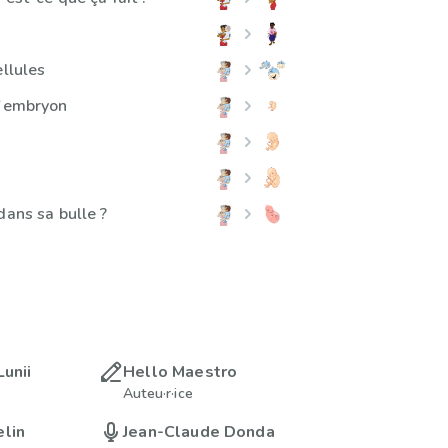
ellules
l'embryon
dans sa bulle ?
Lunii
Hello Maestro
Auteu·r·ice
lin
Jean-Claude Donda