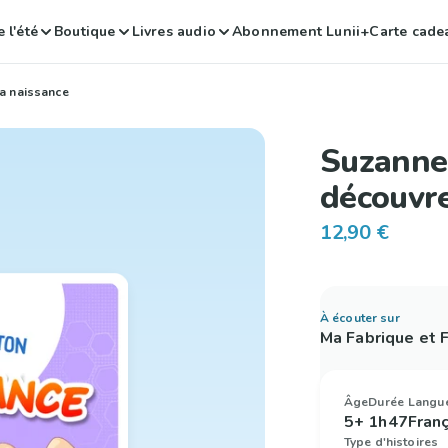
 l'été
Boutique
Livres audio
Abonnement Lunii+
Carte cade
a naissance
Suzanne
découvre
12,90 €
À écouter sur
Ma Fabrique et
Âge
Durée
Langu
5+
1h47
Fran
Type d'histoires