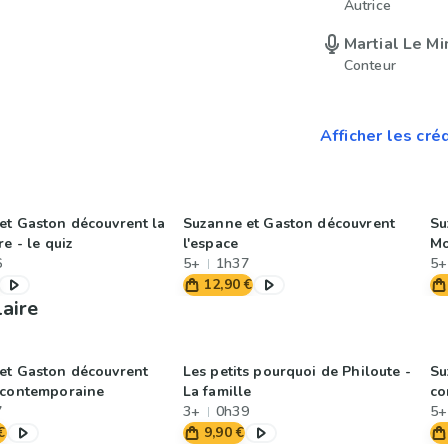
Autrice
Martial Le M
Conteur
Afficher les cré
et Gaston découvrent la
Suzanne et Gaston découvrent
Su
re - le quiz
l'espace
Mo
6
5+
1h37
5+
12,90 €
laire
et Gaston découvrent
Les petits pourquoi de Philoute -
Su
 contemporaine
La famille
co
7
3+
0h39
5+
€
9,90 €