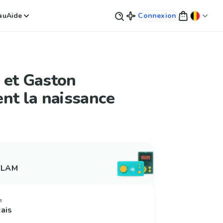
au
Aide
Connexion
 et Gaston
nt la naissance
 FLAM
e
çais