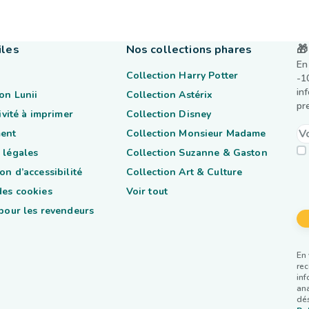
iles
Nos collections phares
🎁
En
Collection Harry Potter
-1
in
on Lunii
Collection Astérix
pr
tivité à imprimer
Collection Disney
ent
Collection Monsieur Madame
 légales
Collection Suzanne & Gaston
on d’accessibilité
Collection Art & Culture
des cookies
Voir tout
 pour les revendeurs
En 
rec
inf
ana
dés