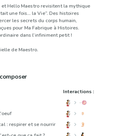
i et Hello Maestro revisitent la mythique
tait une fois… la Vie”. Des histoires
ercer les secrets du corps humain,
çues pour Ma Fabrique à Histoires.
dinaire dans l’infiniment petit !
cielle de Maestro.
à composer
Interactions :
l'oeuf
l : respirer et se nourrir
'est-ce que ça fait ?