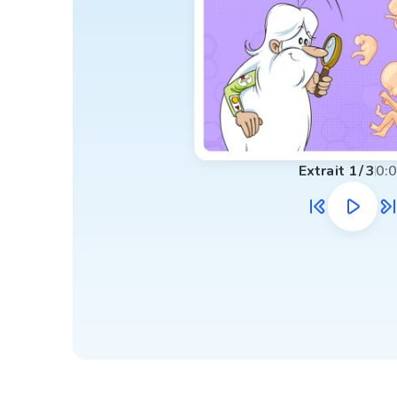
Extrait
1
/
3
0: