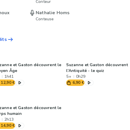
Conteur
inoux
Nathalie Homs
Conteuse
dits
zanne et Gaston découvrent le
Suzanne et Gaston découvrent
yen Âge
l'Antiquité - le quiz
1h41
5+
0h29
12,90 €
6,90 €
zanne et Gaston découvrent le
rps humain
2h13
14,90 €