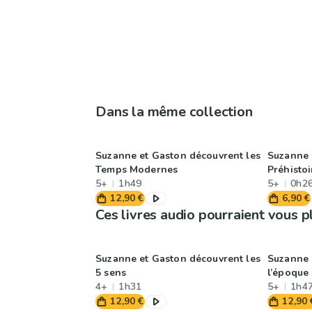
Dans la même collection
Suzanne et Gaston découvrent les
Suzanne 
Temps Modernes
Préhistoi
5+
1h49
5+
0h2
12,90 €
6,90 €
Ces livres audio pourraient vous p
Suzanne et Gaston découvrent les
Suzanne 
5 sens
l’époque
4+
1h31
5+
1h4
12,90 €
12,90 