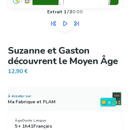
Extrait
1
/
3
0:00
Suzanne et Gaston
découvrent le Moyen Âge
12,90 €
À écouter sur
Ma Fabrique et FLAM
Âge
Durée
Langue
5+
1h41
Français