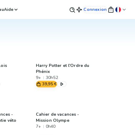
au
Aide
Connexion
lois
Harry Potter et l'Ordre du
Phénix
9+
30h52
39,95 €
ances -
Cahier de vacances -
tie véto
Mission Olympe
7+
0h40