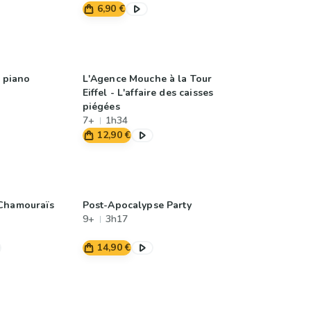
6,90 €
u piano
L'Agence Mouche à la Tour
Eiffel - L'affaire des caisses
piégées
7+
1h34
12,90 €
 Chamouraïs
Post-Apocalypse Party
9+
3h17
14,90 €