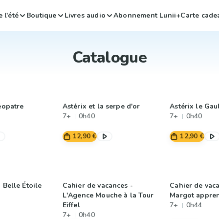
 l'été
Boutique
Livres audio
Abonnement Lunii+
Carte cade
Catalogue
éopatre
Astérix et la serpe d'or
Astérix le Gau
7+
0h40
7+
0h40
12,90 €
12,90 €
 Belle Étoile
Cahier de vacances -
Cahier de vac
L'Agence Mouche à la Tour
Margot appren
Eiffel
7+
0h44
7+
0h40