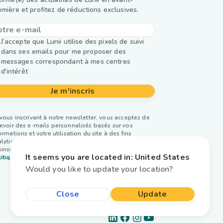
emière et profitez de réductions exclusives.
J’accepte que Lunii utilise des pixels de suivi
dans ses emails pour me proposer des
messages correspondant à mes centres
d'intérêt
Je m'inscris
vous inscrivant à notre newsletter, vous acceptez de
evoir des e-mails personnalisés basés sur vos
ormations et votre utilisation du site à des fins
lytiques et publicitaires. Vous pouvez vous
inscrire à tout moment. Plus d’infos dans notre
It seems you are located in:
United States
itique de confidentialité.
Would you like to update your location?
Close
Update