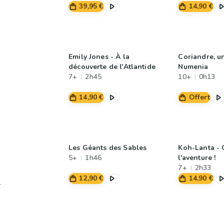
39,95 €
14,90 €
Emily Jones - À la
Coriandre, un
découverte de l'Atlantide
Numenia
7+
2h45
10+
0h13
14,90 €
Offert
Les Géants des Sables
Koh-Lanta - 
5+
1h46
l'aventure !
7+
2h33
12,90 €
14,90 €