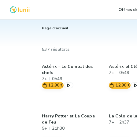
Offres de
Page d'accueil
537 résultats
Astérix - Le Combat des
Astérix et Cl
chefs
7+
0h49
7+
0h49
12,90 €
12,90 €
Harry Potter et La Coupe
La Colo de la
de Feu
7+
2h37
9+
21h30