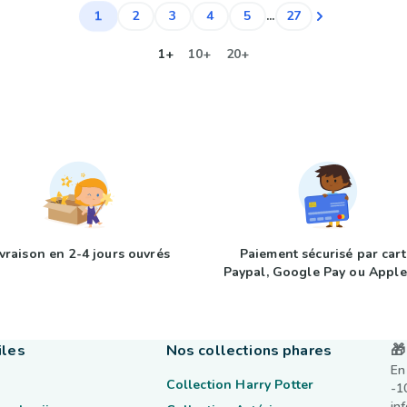
1
2
3
4
5
...
27
1+
10+
20+
ivraison en 2-4 jours ouvrés
Paiement sécurisé par cart
Paypal, Google Pay ou Apple
iles
Nos collections phares
🎁
En
Collection Harry Potter
-1
in