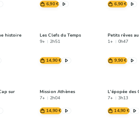
6,90 €
6,90 €
e histoire
Les Clefs du Temps
Petits rêves a
9+
2h51
1+
0h47
14,90 €
9,90 €
Cap sur
Mission Athènes
L'épopée des
7+
2h04
7+
3h13
14,90 €
14,90 €