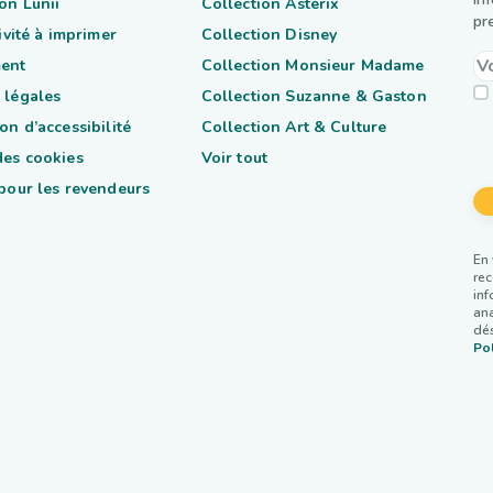
on Lunii
Collection Astérix
pr
tivité à imprimer
Collection Disney
ent
Collection Monsieur Madame
 légales
Collection Suzanne & Gaston
on d’accessibilité
Collection Art & Culture
des cookies
Voir tout
 pour les revendeurs
En 
rec
inf
ana
dés
Pol