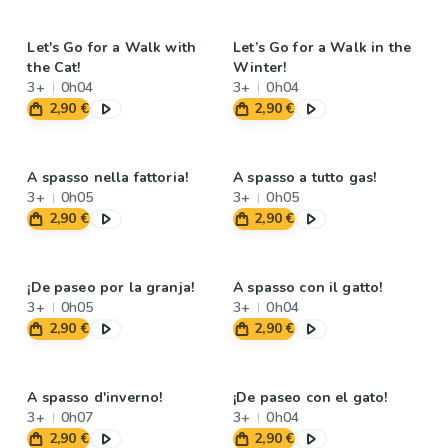
Let's Go for a Walk with
Let’s Go for a Walk in the
the Cat!
Winter!
3+
0h04
3+
0h04
2,90 €
2,90 €
A spasso nella fattoria!
A spasso a tutto gas!
3+
0h05
3+
0h05
2,90 €
2,90 €
¡De paseo por la granja!
A spasso con il gatto!
3+
0h05
3+
0h04
2,90 €
2,90 €
A spasso d'inverno!
¡De paseo con el gato!
3+
0h07
3+
0h04
2,90 €
2,90 €