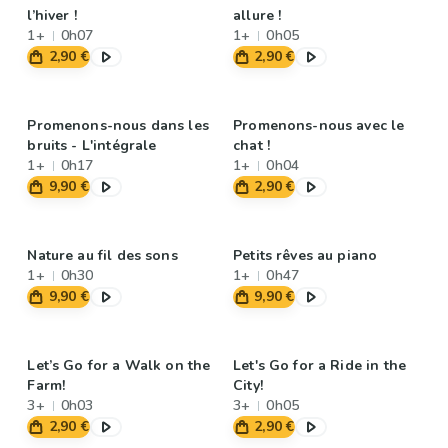
l’hiver !
allure !
1+
0h07
1+
0h05
2,90 €
2,90 €
Promenons-nous dans les
Promenons-nous avec le
bruits - L'intégrale
chat !
1+
0h17
1+
0h04
9,90 €
2,90 €
Nature au fil des sons
Petits rêves au piano
1+
0h30
1+
0h47
9,90 €
9,90 €
Let’s Go for a Walk on the
Let's Go for a Ride in the
Farm!
City!
3+
0h03
3+
0h05
2,90 €
2,90 €