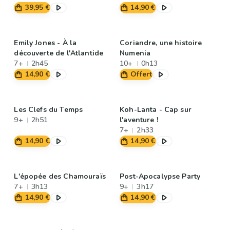
39,95 €
14,90 €
Emily Jones - À la
Coriandre, une histoire
découverte de l'Atlantide
Numenia
7+
2h45
10+
0h13
14,90 €
Offert
Les Clefs du Temps
Koh-Lanta - Cap sur
9+
2h51
l'aventure !
7+
2h33
14,90 €
14,90 €
L'épopée des Chamouraïs
Post-Apocalypse Party
7+
3h13
9+
3h17
14,90 €
14,90 €