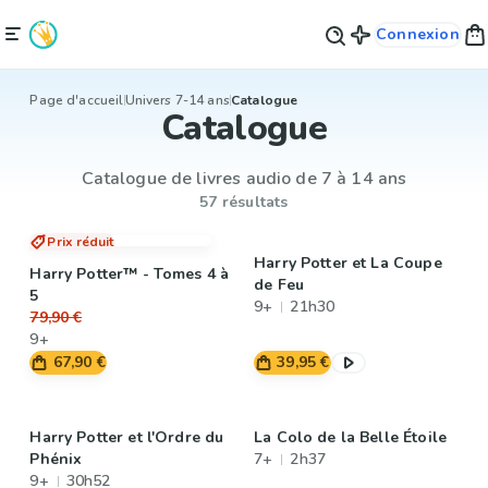
Connexion
Page d'accueil
Univers 7-14 ans
Catalogue
Catalogue
Catalogue de livres audio de 7 à 14 ans
57 résultats
Prix réduit
Harry Potter et La Coupe
Harry Potter™ - Tomes 4 à
de Feu
5
9+
21h30
79,90 €
9+
67,90 €
39,95 €
Harry Potter et l'Ordre du
La Colo de la Belle Étoile
Phénix
7+
2h37
9+
30h52