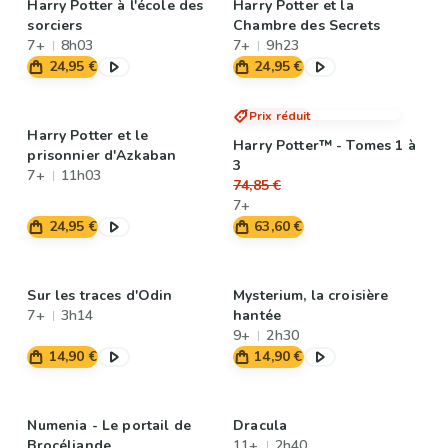
Harry Potter à l'école des
Harry Potter et la
sorciers
Chambre des Secrets
7+
8h03
7+
9h23
24,95 €
24,95 €
Prix réduit
Harry Potter et le
Harry Potter™ - Tomes 1 à
prisonnier d'Azkaban
3
7+
11h03
74,85 €
7+
24,95 €
63,60 €
Sur les traces d'Odin
Mysterium, la croisière
7+
3h14
hantée
9+
2h30
14,90 €
14,90 €
Numenia - Le portail de
Dracula
Brocéliande
11+
2h40