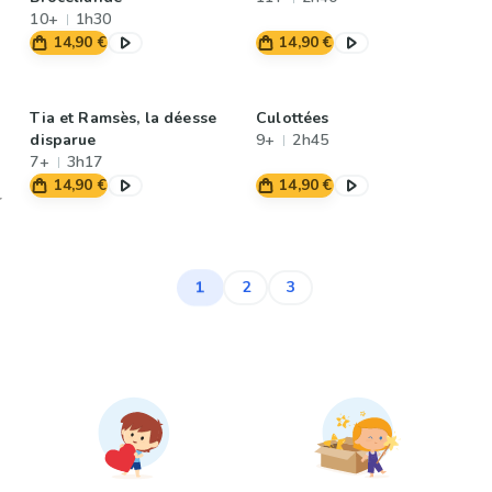
10+
1h30
14,90 €
14,90 €
Tia et Ramsès, la déesse
Culottées
disparue
9+
2h45
7+
3h17
14,90 €
14,90 €
1
2
3