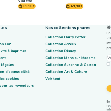
Violette
69,90 €
69,90 €
iles
Nos collections phares
🎁
En
Collection Harry Potter
-1
in
on Lunii
Collection Astérix
pr
tivité à imprimer
Collection Disney
ent
Collection Monsieur Madame
 légales
Collection Suzanne & Gaston
on d’accessibilité
Collection Art & Culture
des cookies
Voir tout
 pour les revendeurs
En 
rec
inf