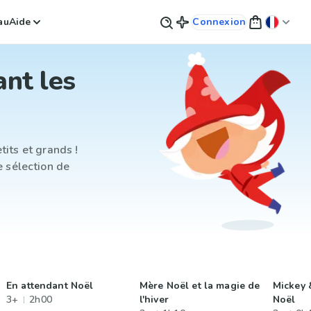
au
Aide
Connexion
ant les
its et grands !
e sélection de
En attendant Noël
Mère Noël et la magie de
Mickey 
3+
2h00
l'hiver
Noël