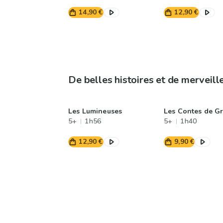
14,90 €
12,90 €
De belles histoires et de merveill
Les Lumineuses
Les Contes de G
5+
1h56
5+
1h40
12,90 €
9,90 €