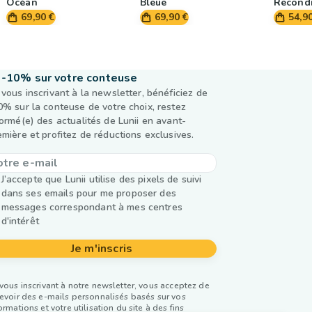
Océan
Bleue
Recondi
69,90 €
69,90 €
54,9
-10% sur votre conteuse
 vous inscrivant à la newsletter, bénéficiez de
0% sur la conteuse de votre choix, restez
formé(e) des actualités de Lunii en avant-
emière et profitez de réductions exclusives.
J’accepte que Lunii utilise des pixels de suivi
dans ses emails pour me proposer des
messages correspondant à mes centres
d'intérêt
Je m'inscris
vous inscrivant à notre newsletter, vous acceptez de
evoir des e-mails personnalisés basés sur vos
ormations et votre utilisation du site à des fins