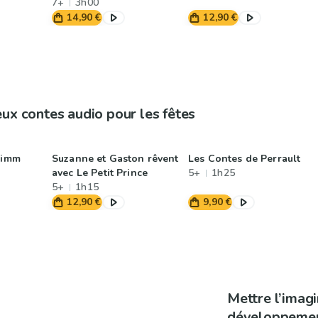
7+
3h00
14,90 €
12,90 €
eux contes audio pour les fêtes
rimm
Suzanne et Gaston rêvent
Les Contes de Perrault
avec Le Petit Prince
5+
1h25
5+
1h15
12,90 €
9,90 €
Mettre l’imag
développement