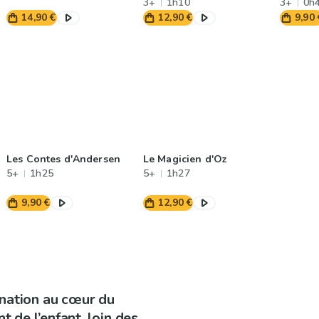
3+
1h10
3+
0h
14,90 €
12,90 €
9,90 
Les Contes d'Andersen
Le Magicien d'Oz
5+
1h25
5+
1h27
9,90 €
12,90 €
ination au cœur du
 de l’enfant, loin des