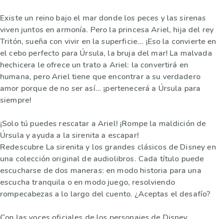
Existe un reino bajo el mar donde los peces y las sirenas
viven juntos en armonía. Pero la princesa Ariel, hija del rey
Tritón, sueña con vivir en la superficie... ¡Eso la convierte en
el cebo perfecto para Úrsula, la bruja del mar! La malvada
hechicera le ofrece un trato a Ariel: la convertirá en
humana, pero Ariel tiene que encontrar a su verdadero
amor porque de no ser así... ¡pertenecerá a Úrsula para
siempre!
¡Solo tú puedes rescatar a Ariel! ¡Rompe la maldición de
Úrsula y ayuda a la sirenita a escapar!
Redescubre La sirenita y los grandes clásicos de Disney en
una colección original de audiolibros. Cada título puede
escucharse de dos maneras: en modo historia para una
escucha tranquila o en modo juego, resolviendo
rompecabezas a lo largo del cuento. ¿Aceptas el desafío?
Con las voces oficiales de los personajes de Disney.