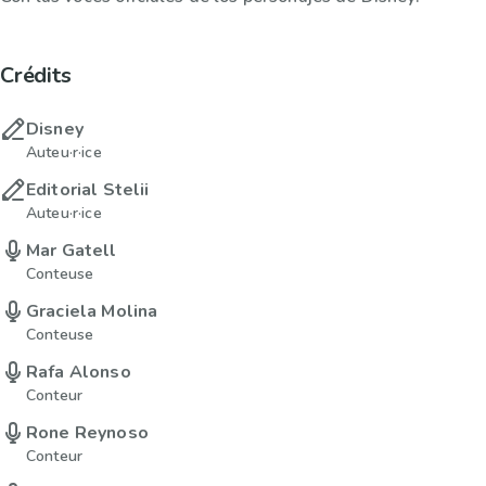
Crédits
Disney
Auteu·r·ice
Editorial Stelii
Auteu·r·ice
Mar Gatell
Conteuse
Graciela Molina
Conteuse
Rafa Alonso
Conteur
Rone Reynoso
Conteur