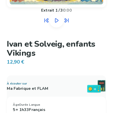
Extrait
1
/
3
0:00
Ivan et Solveig, enfants
Vikings
12,90 €
À écouter sur
Ma Fabrique et FLAM
Âge
Durée
Langue
5+
1h33
Français