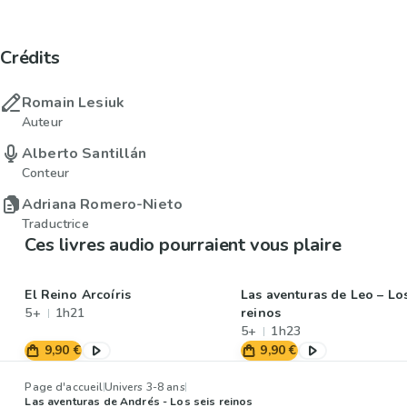
Crédits
Romain Lesiuk
Auteur
Alberto Santillán
Conteur
Adriana Romero-Nieto
Traductrice
Ces livres audio pourraient vous plaire
El Reino Arcoíris
Las aventuras de Leo – Los
5+
1h21
reinos
5+
1h23
9,90 €
9,90 €
Page d'accueil
Univers 3-8 ans
Las aventuras de Andrés - Los seis reinos