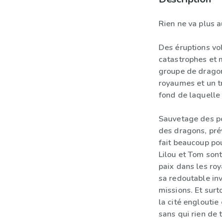
Rien ne va plus 
Des éruptions vo
catastrophes et m
groupe de dragon
royaumes et un t
fond de laquelle
Sauvetage des p
des dragons, pré
fait beaucoup po
Lilou et Tom sont
paix dans les ro
sa redoutable in
missions. Et surt
la cité englouti
sans qui rien de 