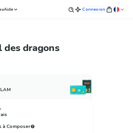
au
Aide
Connexion
l des dragons
 FLAM
e
çais
s à Composer