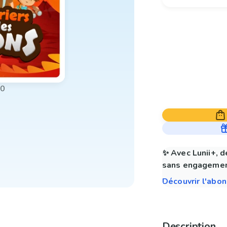
00
✨ Avec Lunii+, d
sans engagemen
Découvrir l'abo
Description