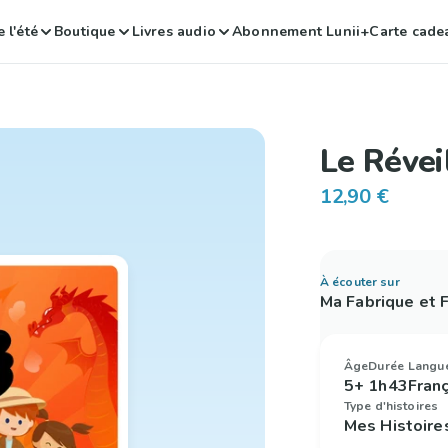
 l'été
Boutique
Livres audio
Abonnement Lunii+
Carte cade
Le Révei
12,90 €
À écouter sur
Ma Fabrique et
Âge
Durée
Langu
5+
1h43
Fran
Type d'histoires
Mes Histoire