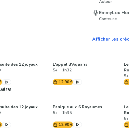
Auteur
EmmyLou Ho
Conteuse
Afficher les cré
suite des 12 joyaux
L'appel d'Aquaria
Le
9
5+
1h32
Ro
5+
€
12,90 €
laire
suite des 12 joyaux
Panique aux 6 Royaumes
Le
9
5+
1h35
Ro
5+
€
12,90 €