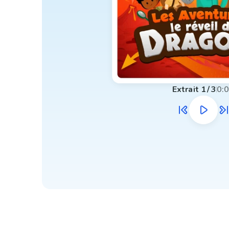
Extrait
1
/
3
0: