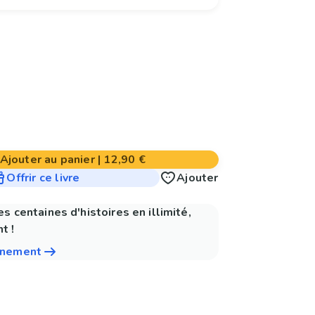
Ajouter au panier
|
12,90 €
Offrir ce livre
Ajouter
es centaines d'histoires en illimité,
t !
nnement