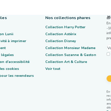
iles
Nos collections phares
🎁
En
Collection Harry Potter
-1
in
on Lunii
Collection Astérix
pr
tivité à imprimer
Collection Disney
ent
Collection Monsieur Madame
 légales
Collection Suzanne & Gaston
on d’accessibilité
Collection Art & Culture
des cookies
Voir tout
 pour les revendeurs
En 
rec
inf
ana
dés