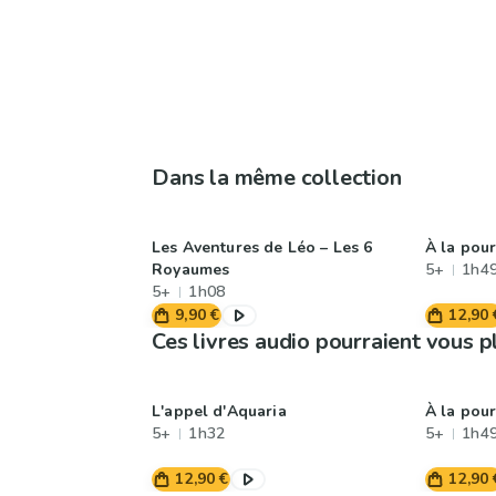
Dans la même collection
Les Aventures de Léo – Les 6
À la pour
Royaumes
5+
1h4
5+
1h08
9,90 €
12,90 
Ces livres audio pourraient vous p
L'appel d'Aquaria
À la pour
5+
1h32
5+
1h4
12,90 €
12,90 