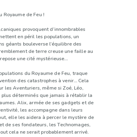
au Royaume de Feu !
lcaniques provoquent d’innombrables
ettent en péril les populations, un
s géants bouleverse l’équilibre des
remblement de terre creuse une faille au
 repose une cité mystérieuse…
opulations du Royaume de Feu, traque
vention des catastrophes à venir… Cela
ur les Aventuriers, même si Zoé, Léo,
 plus déterminés que jamais à rétablir la
yaumes. Alix, armée de ses gadgets et de
ventivité, les accompagne dans leurs
out, elle les aidera à percer le mystère de
e et de ses fondateurs, les Technomages,
tout cela ne serait probablement arrivé.