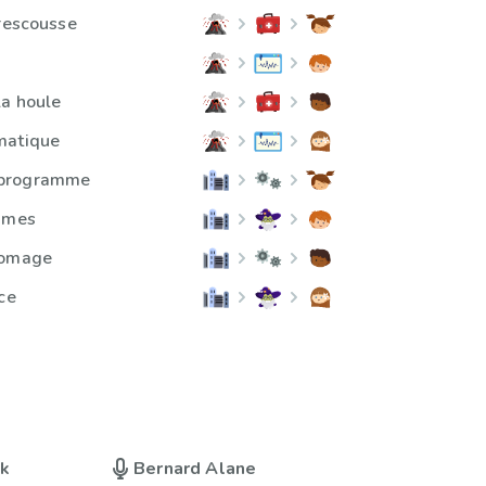
 rescousse
la houle
matique
 programme
ammes
nomage
ce
uk
Bernard Alane