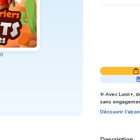
00
✨ Avec Lunii+, d
sans engagemen
Découvrir l'abo
Description