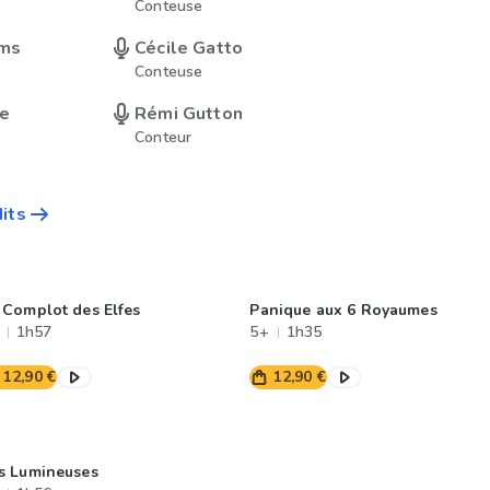
Conteuse
ms
Cécile Gatto
Conteuse
ne
Rémi Gutton
Conteur
dits
 Complot des Elfes
Panique aux 6 Royaumes
1h57
5+
1h35
12,90 €
12,90 €
s Lumineuses