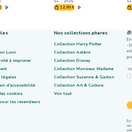
8
5+
1h36
5+
€
12,90 €
iles
Nos collections phares
🎁
En
Collection Harry Potter
-1
in
on Lunii
Collection Astérix
pr
tivité à imprimer
Collection Disney
ent
Collection Monsieur Madame
 légales
Collection Suzanne & Gaston
on d’accessibilité
Collection Art & Culture
des cookies
Voir tout
 pour les revendeurs
En 
rec
inf