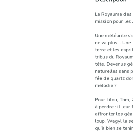
Le Royaume des S
mission pour les 
Une météorite s’e
ne va plus... Une 
terre et les espri
tribus du Royaum
tête. Devenus gé
naturelles sans p
fée de quartz do
mélodie ?
Pour Lilou, Tom, 
à perdre : il leu
affronter les géa
loup, Wagyl la s
qu’à bien se tenir