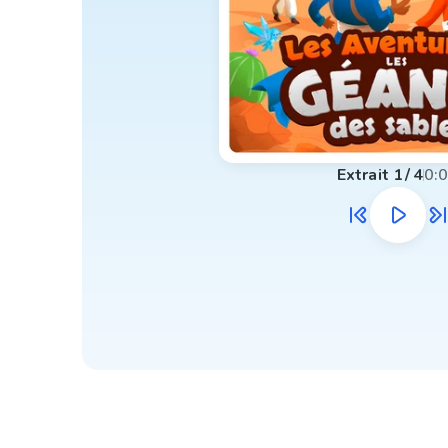
Extrait
1
/
4
0: