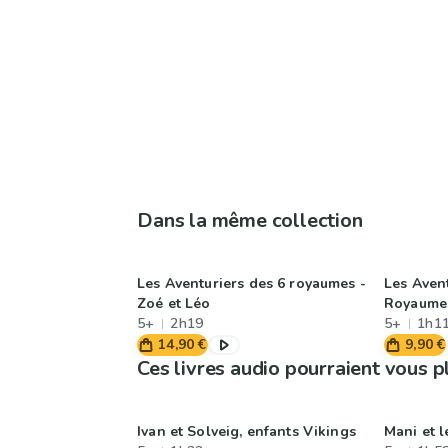
Dans la même collection
Les Aventuriers des 6 royaumes -
Les Aven
Zoé et Léo
Royaume
5+
2h19
5+
1h1
14,90 €
9,90 €
Ces livres audio pourraient vous p
Ivan et Solveig, enfants Vikings
Mani et 