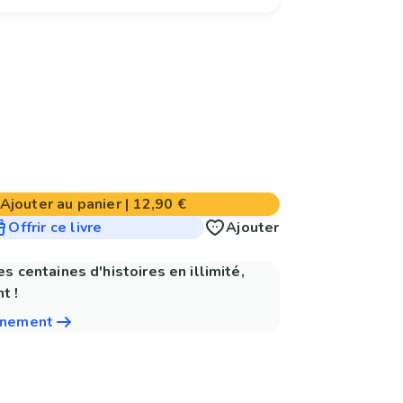
Ajouter au panier
|
12,90 €
Offrir ce livre
Ajouter
es centaines d'histoires en illimité,
t !
nnement