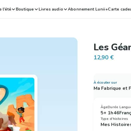
 l'été
Boutique
Livres audio
Abonnement Lunii+
Carte cade
Les Géa
12,90 €
À écouter sur
Ma Fabrique et
Âge
Durée
Langu
5+
1h46
Fran
Type d'histoires
Mes Histoire