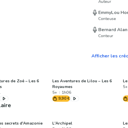
Auteur
EmmyLou Ho
Conteuse
Bernard Ala
Conteur
Afficher les cré
tures de Zoé – Les 6
Les Aventures de Lilou – Les 6
Le
s
Royaumes
5+
1
5+
1h06
9,90 €
laire
les secrets d'Amazonie
L'Archipel
Le