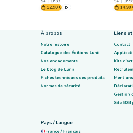
5+
1h33
5+
1h5
12,90 €
14,90 
À propos
Liens ut
Notre histoire
Contact
Catalogue des Éditions Lunii
Applicati
Nos engagements
Kits d'ac
Le blog de Lunii
Recrutem
Fiches techniques des produits
Mentions
Normes de sécurité
Déclarati
Gestion 
Site B2B
Pays / Langue
France
/
Français