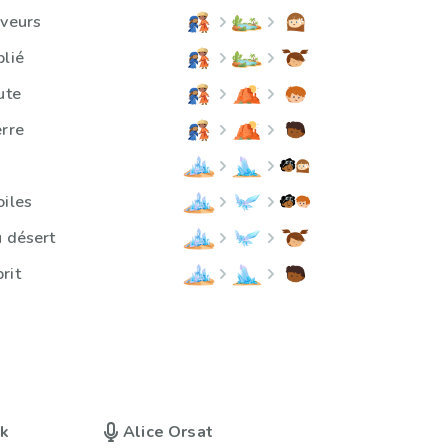
êveurs
blié
ute
erre
oiles
u désert
rit
uk
Alice Orsat