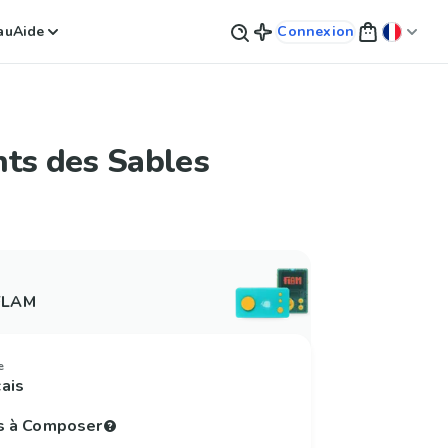
au
Aide
Connexion
nts des Sables
 FLAM
e
çais
s à Composer