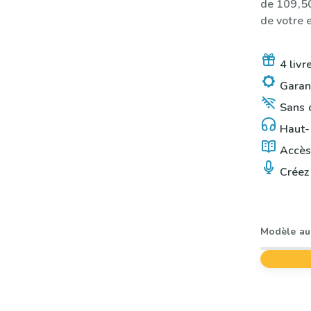
de 109,50
de votre 
4 livr
Garant
Sans o
Haut-p
Accès 
Créez 
Modèle au 