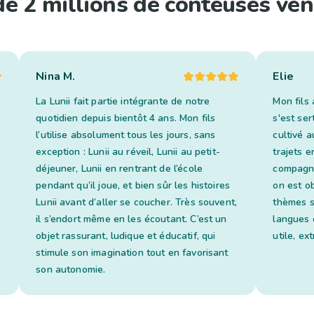
de 2 millions de conteuses ven
Nina M.
Elie
La Lunii fait partie intégrante de notre
Mon fils 
quotidien depuis bientôt 4 ans. Mon fils
s'est ser
l’utilise absolument tous les jours, sans
cultivé a
exception : Lunii au réveil, Lunii au petit-
trajets en
déjeuner, Lunii en rentrant de l’école
compagno
pendant qu’il joue, et bien sûr les histoires
on est o
Lunii avant d’aller se coucher. Très souvent,
thèmes s
il s’endort même en les écoutant. C’est un
langues 
objet rassurant, ludique et éducatif, qui
utile, ex
stimule son imagination tout en favorisant
son autonomie.