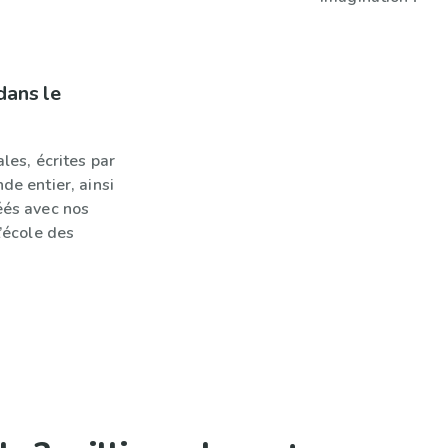
dans le
les, écrites par
de entier, ainsi
éés avec nos
L’école des