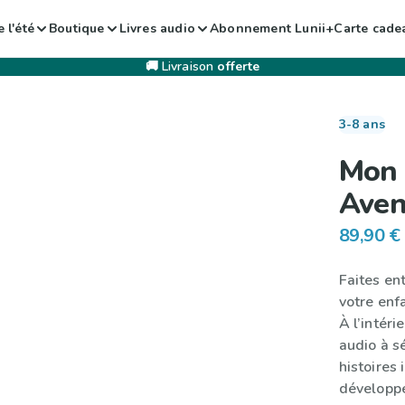
 l'été
Boutique
Livres audio
Abonnement Lunii+
Carte cade
🚚 Livraison
offerte
3-8 ans
Mon 
Aven
89,90 €
Faites en
votre enfa
À l’intéri
audio à s
histoires 
développe