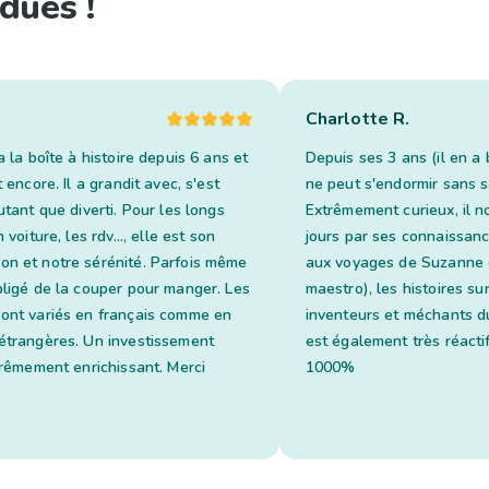
dues !
Charlotte R.
a la boîte à histoire depuis 6 ans et
Depuis ses 3 ans (il en a 
t encore. Il a grandit avec, s'est
ne peut s'endormir sans sa
utant que diverti. Pour les longs
Extrêmement curieux, il n
 voiture, les rdv..., elle est son
jours par ses connaissan
n et notre sérénité. Parfois même
aux voyages de Suzanne 
bligé de la couper pour manger. Les
maestro), les histoires su
ont variés en français comme en
inventeurs et méchants du
étrangères. Un investissement
est également très réacti
trêmement enrichissant. Merci
1000%