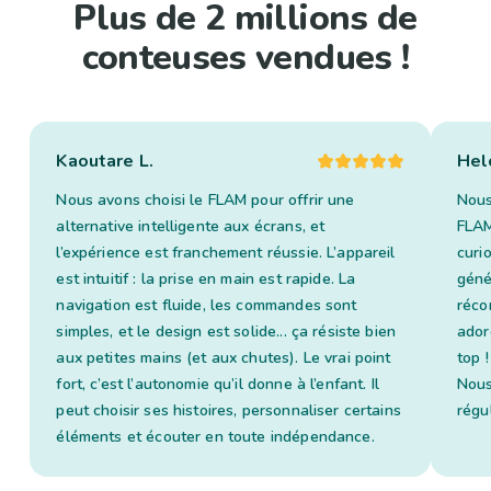
Plus de 2 millions de
conteuses vendues !
Kaoutare L.
Hel
Nous avons choisi le FLAM pour offrir une
Nous
alternative intelligente aux écrans, et
FLAM
l’expérience est franchement réussie. L’appareil
curi
est intuitif : la prise en main est rapide. La
géné
navigation est fluide, les commandes sont
réco
simples, et le design est solide... ça résiste bien
ador
aux petites mains (et aux chutes). Le vrai point
top !
fort, c’est l’autonomie qu’il donne à l’enfant. Il
Nous
peut choisir ses histoires, personnaliser certains
régu
éléments et écouter en toute indépendance.