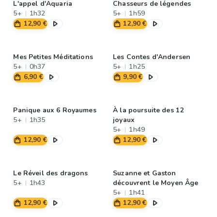
L'appel d'Aquaria
Chasseurs de légendes
5+
1h32
5+
1h59
12,90 €
12,90 €
Mes Petites Méditations
Les Contes d'Andersen
5+
0h37
5+
1h25
6,90 €
9,90 €
Panique aux 6 Royaumes
À la poursuite des 12
5+
1h35
joyaux
5+
1h49
12,90 €
12,90 €
Le Réveil des dragons
Suzanne et Gaston
5+
1h43
découvrent le Moyen Âge
5+
1h41
12,90 €
12,90 €