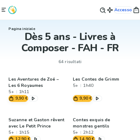
Accesso
Pagina iniziale
Dès 5 ans - Livres à
Composer - FAH - FR
64 risultati
Les Aventures de Zoé –
Les Contes de Grimm
Les 6 Royaumes
5+
1h40
5+
1h11
9,90 €
9,90 €
Suzanne et Gaston rêvent
Contes exquis de
avec Le Petit Prince
monstres gentils
5+
1h15
5+
2h12
12,90 €
14,90 €