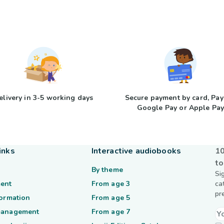
elivery in 3-5 working days
Secure payment by card, Pay
Google Pay or Apple Pa
inks
Interactive audiobooks
10
to
By theme
Si
ent
From age 3
ca
pr
formation
From age 5
management
From age 7