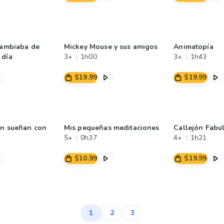
cambiaba de
Mickey Mouse y sus amigos
Animatopía
 día
3+
1h00
3+
1h43
$19.99
$19.99
ón sueñan con
Mis pequeñas meditaciones
Callejón Fabu
5+
0h37
4+
1h21
$10.99
$19.99
1
2
3