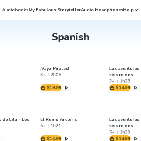
Audiobooks
My Fabulous Storyteller
Audio Headphones
Help
Spanish
¡Vaya Piratas!
Las aventuras 
3+
2h05
seis reinos
3+
1h28
$19.99
$14.99
 de Lila - Los
El Reino Arcoíris
Las aventuras 
5+
1h21
seis reinos
5+
1h23
$14.99
$14.99