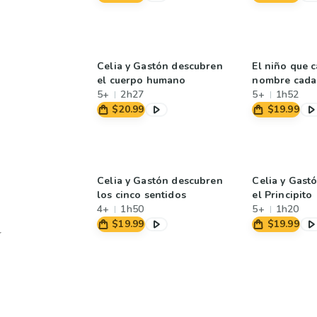
Celia y Gastón descubren
El niño que 
el cuerpo humano
nombre cada
5+
2h27
5+
1h52
$20.99
$19.99
Celia y Gastón descubren
Celia y Gast
los cinco sentidos
el Principito
4+
1h50
5+
1h20
$19.99
$19.99