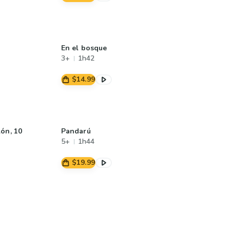
En el bosque
3+
1h42
$14.99
lón, 10
Pandarú
5+
1h44
$19.99