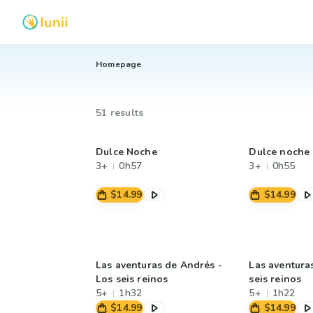
Homepage
51 results
Dulce Noche
Dulce noche
3+
0h57
3+
0h55
$14.99
$14.99
Las aventuras de Andrés -
Las aventuras
Los seis reinos
seis reinos
5+
1h32
5+
1h22
$14.99
$14.99