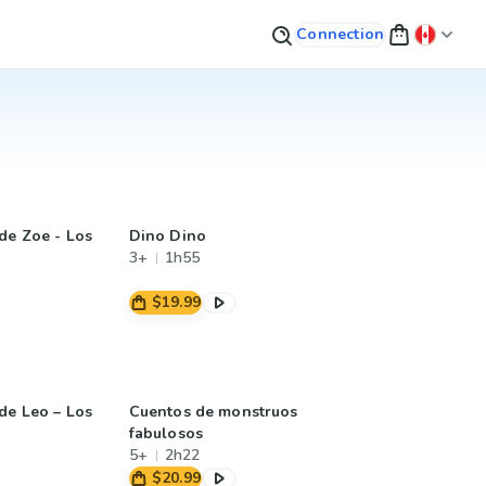
Connection
de Zoe - Los
Dino Dino
3+
1h55
$19.99
de Leo – Los
Cuentos de monstruos
fabulosos
5+
2h22
$20.99