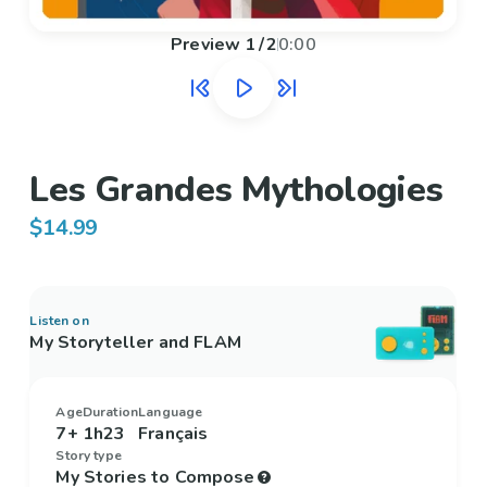
Preview
1
/
2
0:00
Les Grandes Mythologies
$14.99
Listen on
My Storyteller and FLAM
Age
Duration
Language
7+
1h23
Français
Story type
My Stories to Compose