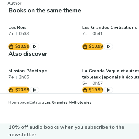
Author
Books on the same theme
Les Rois
Les Grandes Civilisations
7+
0h33
7+
0h41
$10.99
$10.99
Also discover
Mission Pénélope
La Grande Vague et autre
7+
2h05
tableaux japonais à écout
5+
0h57
$20.99
$19.99
Homepage
Catalog
Les Grandes Mythologies
10% off audio books when you subscribe to the
newsletter