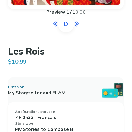
Preview
1
/
1
0:00
Les Rois
$10.99
Listen on
My Storyteller and FLAM
Age
Duration
Language
7+
0h33
Français
Story type
My Stories to Compose