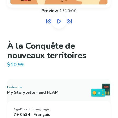
Preview
1
/
1
0:00
À la Conquête de
nouveaux territoires
$10.99
Listen on
My Storyteller and FLAM
Age
Duration
Language
7+
0h34
Français