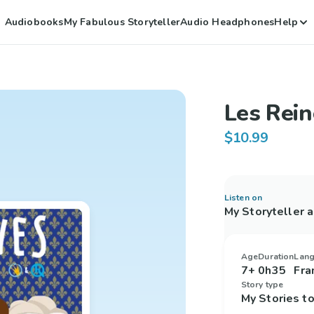
Audiobooks
My Fabulous Storyteller
Audio Headphones
Help
Les Rein
$10.99
Listen on
My Storyteller 
Age
Duration
Lan
7+
0h35
Fra
Story type
My Stories 