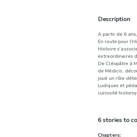
Description
A partir de 6 an
En route pour l’Hi
Histoire s'associ
extraordinaires d
De Cléopâtre à M
de Médicis, déco
joué un rôle déte
Ludiques et pédag
curiosité historiq
6 stories to 
Chapters: