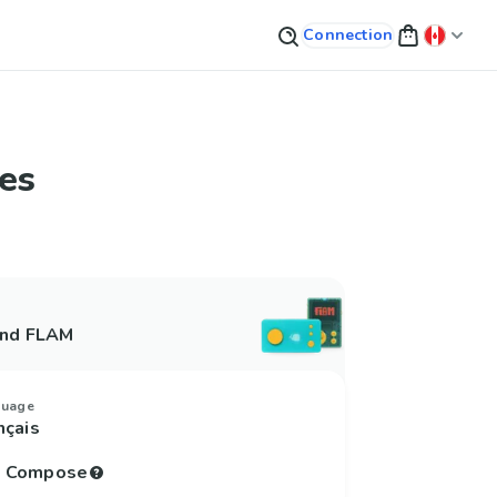
Connection
es
and FLAM
guage
nçais
to Compose