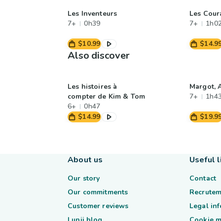
Les Inventeurs
Les Cour
7+
0h39
7+
1h0
$10.99
$14.9
Also discover
Les histoires à
Margot, 
compter de Kim & Tom
7+
1h4
6+
0h47
$14.99
$19.9
About us
Useful l
Our story
Contact
Our commitments
Recrutem
Customer reviews
Legal in
Lunii blog
Cookie 