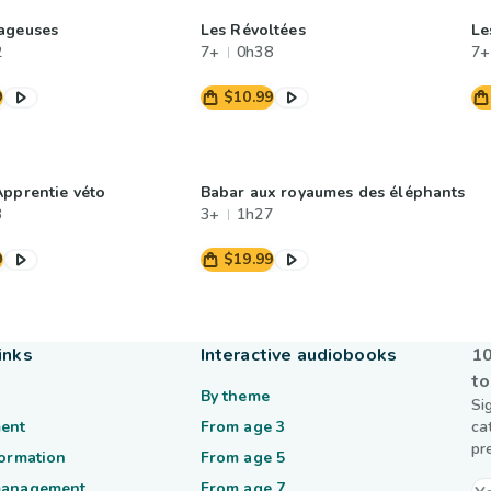
ageuses
Les Révoltées
Le
2
7+
0h38
7+
9
$10.99
Apprentie véto
Babar aux royaumes des éléphants
3
3+
1h27
9
$19.99
inks
Interactive audiobooks
10
to
By theme
Si
ent
From age 3
ca
pr
formation
From age 5
management
From age 7