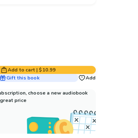
Add to cart
|
$10.99
Gift this book
Add
subscription, choose a new audiobook
great price