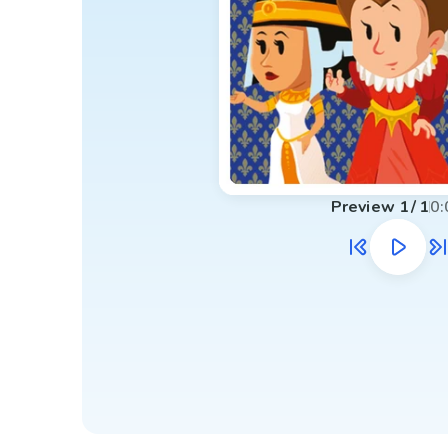
Preview
1
/
1
0: