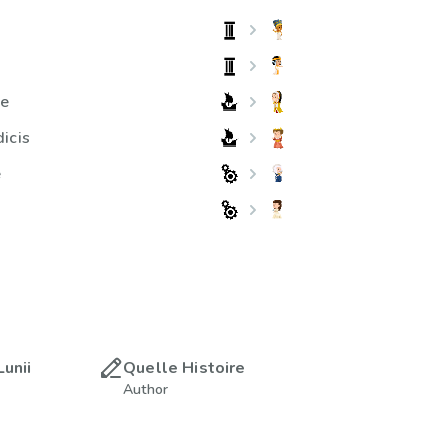
ne
icis
e
Lunii
Quelle Histoire
Author