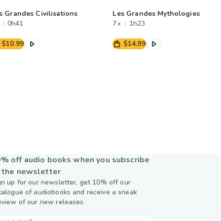
s Grandes Civilisations
Les Grandes Mythologies
0h41
7+
1h23
$10.99
$14.99
% off audio books when you subscribe
 the newsletter
gn up for our newsletter, get 10% off our
talogue of audiobooks and receive a sneak
eview of our new releases.