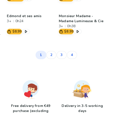
Edmond et ses amis
Monsieur Madame -
3+
0h24
Madame Lumineuse & Cie
3+
0h38
$8.99
$8.99
1
2
3
4
Free delivery from €49
Delivery in 3-5 working
purchase (excluding
days