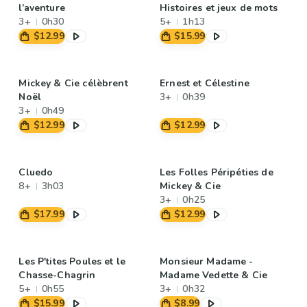
l’aventure
Histoires et jeux de mots
3+
0h30
5+
1h13
$12.99
$15.99
Mickey & Cie célèbrent
Ernest et Célestine
Noël
3+
0h39
3+
0h49
$12.99
$12.99
Cluedo
Les Folles Péripéties de
8+
3h03
Mickey & Cie
3+
0h25
$17.99
$12.99
Les P'tites Poules et le
Monsieur Madame -
Chasse-Chagrin
Madame Vedette & Cie
5+
0h55
3+
0h32
$15.99
$8.99