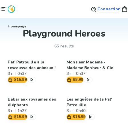
Connection
Homepage
Playground Heroes
65 results
Pat' Patrouille à la
Monsieur Madame -
rescousse des animaux !
Madame Bonheur & Cie
3+
0h37
3+
0h37
$15.99
$8.99
Babar aux royaumes des
Les enquêtes de la Pat'
éléphants
Patrouille
3+
1h27
3+
0h40
$15.99
$15.99