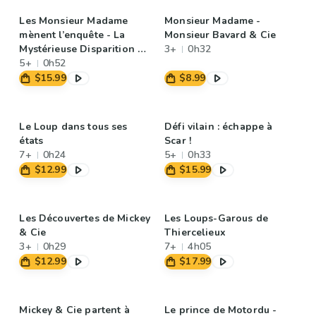
Les Monsieur Madame
Monsieur Madame -
mènent l’enquête - La
Monsieur Bavard & Cie
Mystérieuse Disparition du
3+
0h32
chapeau de Madame
5+
0h52
Beauté
$15.99
$8.99
Le Loup dans tous ses
Défi vilain : échappe à
états
Scar !
7+
0h24
5+
0h33
$12.99
$15.99
Les Découvertes de Mickey
Les Loups-Garous de
& Cie
Thiercelieux
3+
0h29
7+
4h05
$12.99
$17.99
Mickey & Cie partent à
Le prince de Motordu -