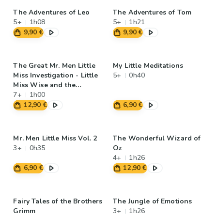
The Adventures of Leo
The Adventures of Tom
5+
1h08
5+
1h21
9,90 €
9,90 €
The Great Mr. Men Little
My Little Meditations
Miss Investigation - Little
5+
0h40
Miss Wise and the
Strange Case of the
7+
1h00
Disappearing Hat
12,90 €
6,90 €
Mr. Men Little Miss Vol. 2
The Wonderful Wizard of
3+
0h35
Oz
4+
1h26
6,90 €
12,90 €
Fairy Tales of the Brothers
The Jungle of Emotions
Grimm
3+
1h26