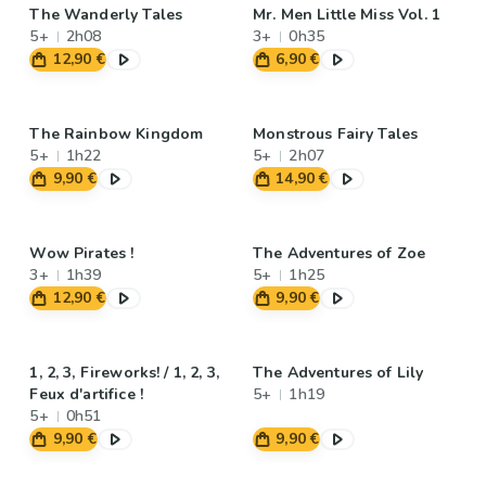
The Wanderly Tales
Mr. Men Little Miss Vol. 1
5+
2h08
3+
0h35
12,90 €
6,90 €
The Rainbow Kingdom
Monstrous Fairy Tales
5+
1h22
5+
2h07
9,90 €
14,90 €
Wow Pirates !
The Adventures of Zoe
3+
1h39
5+
1h25
12,90 €
9,90 €
1, 2, 3, Fireworks! / 1, 2, 3,
The Adventures of Lily
Feux d'artifice !
5+
1h19
5+
0h51
9,90 €
9,90 €