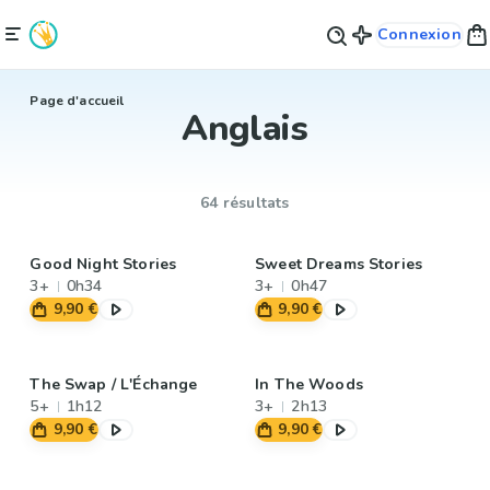
Connexion
Page d'accueil
Anglais
64 résultats
Good Night Stories
Sweet Dreams Stories
3+
0h34
3+
0h47
9,90 €
9,90 €
The Swap / L'Échange
In The Woods
5+
1h12
3+
2h13
9,90 €
9,90 €