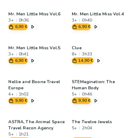
Mr. Men Little Miss Vol.6
Mr. Men Little Miss Vol.4
3+
0h36
3+
0h40
6,90 €
6,90 €
Mr. Men Little Miss Vol.5
Clue
3+
0h41
8+
3h33
6,90 €
14,90 €
Nellie and Boone Travel
STEMagination: The
Europe
Human Body
4+
1h02
5+
0h46
9,90 €
9,90 €
ASTRA, The Animal Space
The Twelve Jewels
Travel Recon Agency
5+
2h04
5+
1h21