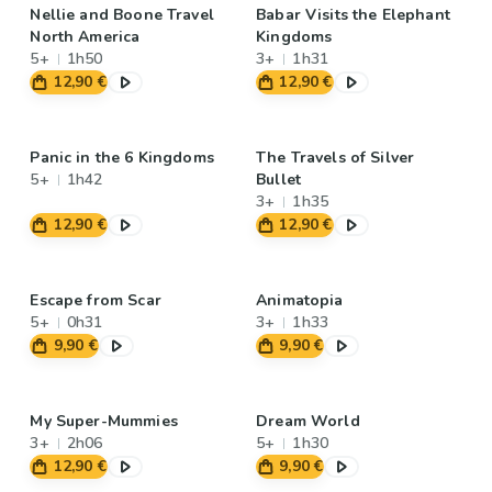
Nellie and Boone Travel
Babar Visits the Elephant
North America
Kingdoms
5+
1h50
3+
1h31
12,90 €
12,90 €
Panic in the 6 Kingdoms
The Travels of Silver
5+
1h42
Bullet
3+
1h35
12,90 €
12,90 €
Escape from Scar
Animatopia
5+
0h31
3+
1h33
9,90 €
9,90 €
My Super-Mummies
Dream World
3+
2h06
5+
1h30
12,90 €
9,90 €