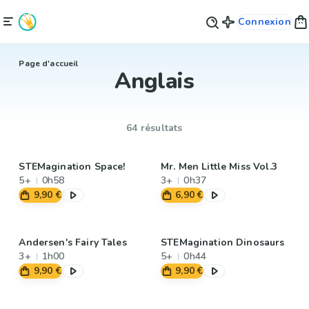
Connexion
Page d'accueil
Anglais
64 résultats
STEMagination Space!
Mr. Men Little Miss Vol.3
5+
0h58
3+
0h37
9,90 €
6,90 €
Andersen's Fairy Tales
STEMagination Dinosaurs
3+
1h00
5+
0h44
9,90 €
9,90 €