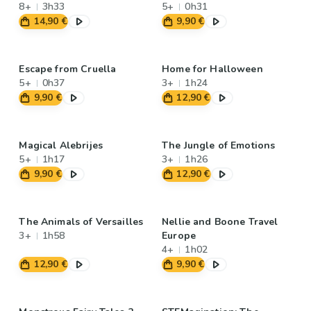
8+
3h33
5+
0h31
14,90 €
9,90 €
Escape from Cruella
Home for Halloween
5+
0h37
3+
1h24
9,90 €
12,90 €
Magical Alebrijes
The Jungle of Emotions
5+
1h17
3+
1h26
9,90 €
12,90 €
The Animals of Versailles
Nellie and Boone Travel
3+
1h58
Europe
4+
1h02
12,90 €
9,90 €