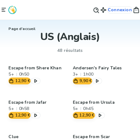
Connexion
Page d'accueil
US (Anglais)
48 résultats
Escape from Shere Khan
Andersen's Fairy Tales
5+
0h50
3+
1h00
12,90 €
9,90 €
Escape from Jafar
Escape from Ursula
5+
0h58
5+
0h45
12,90 €
12,90 €
Clue
Escape from Scar