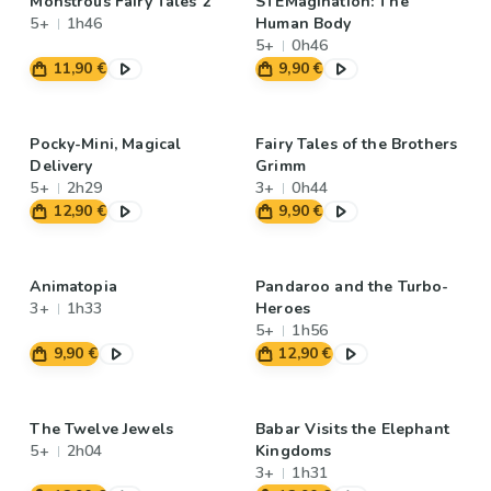
Monstrous Fairy Tales 2
STEMagination: The
5+
1h46
Human Body
5+
0h46
11,90 €
9,90 €
Pocky-Mini, Magical
Fairy Tales of the Brothers
Delivery
Grimm
5+
2h29
3+
0h44
12,90 €
9,90 €
Animatopia
Pandaroo and the Turbo-
3+
1h33
Heroes
5+
1h56
9,90 €
12,90 €
The Twelve Jewels
Babar Visits the Elephant
5+
2h04
Kingdoms
3+
1h31