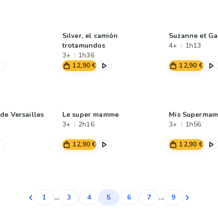
Silver, el camión
Suzanne et G
trotamundos
4+
1h13
3+
1h36
12,90 €
12,90 €
de Versailles
Le super mamme
Mis Supermam
3+
2h16
3+
1h56
12,90 €
12,90 €
5
1
...
3
4
6
7
...
9