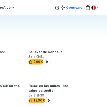
au
Aide
Connexion
os!
Se lever de bonheur
3+
0h51
9,90 €
 Walk on the
Relax en las nubes - Me
caigo de sueño
3+
1h39
12,90 €