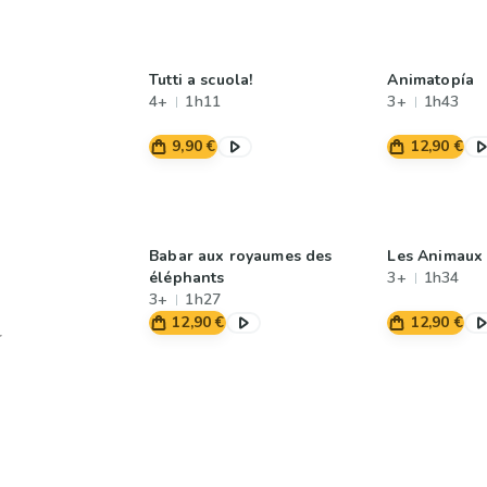
Tutti a scuola!
Animatopía
4+
1h11
3+
1h43
9,90 €
12,90 €
Babar aux royaumes des
Les Animaux 
éléphants
3+
1h34
3+
1h27
12,90 €
12,90 €