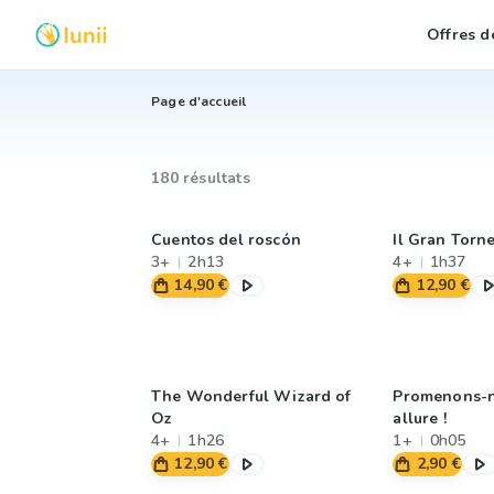
Offres de
Page d'accueil
180 résultats
Cuentos del roscón
Il Gran Torne
3+
2h13
4+
1h37
14,90 €
12,90 €
The Wonderful Wizard of
Promenons-n
Oz
allure !
4+
1h26
1+
0h05
12,90 €
2,90 €