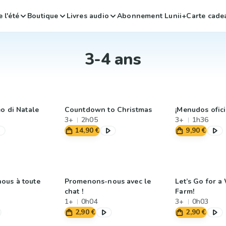
 l'été
Boutique
Livres audio
Abonnement Lunii+
Carte cade
3-4 ans
o di Natale
Countdown to Christmas
¡Menudos ofici
3+
2h05
3+
1h36
14,90 €
9,90 €
ous à toute
Promenons-nous avec le
Let’s Go for a
chat !
Farm!
1+
0h04
3+
0h03
2,90 €
2,90 €