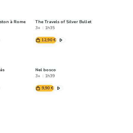
aston à Rome
The Travels of Silver Bullet
3+
1h35
12,90 €
ás
Nel bosco
3+
1h39
9,90 €