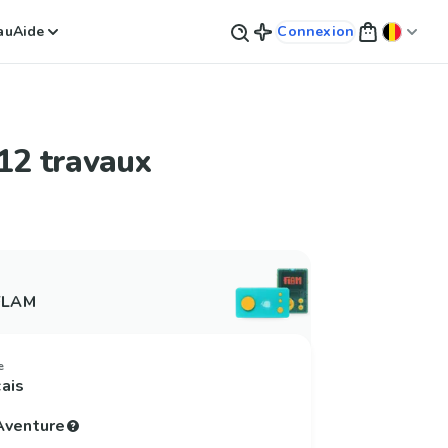
au
Aide
Connexion
12 travaux
 FLAM
e
çais
'Aventure