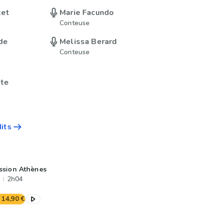
tet
Marie Facundo
Conteuse
 de
Melissa Berard
Conteuse
tte
dits
ssion Athènes
2h04
14,90 €