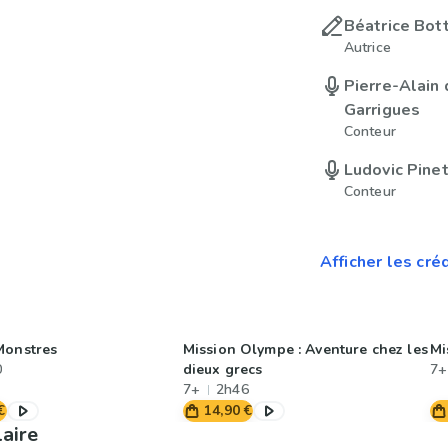
Béatrice Bot
Autrice
Pierre-Alain
Garrigues
Conteur
Ludovic Pine
Conteur
Afficher les cré
Monstres
Mission Olympe : Aventure chez les
Mi
0
dieux grecs
7+
7+
2h46
€
14,90 €
laire