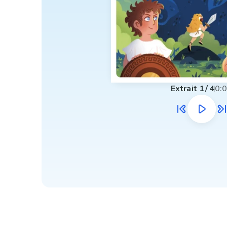
Extrait
1
/
4
0: