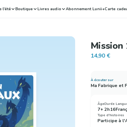
 l'été
Boutique
Livres audio
Abonnement Lunii+
Carte cade
Mission 
14,90 €
À écouter sur
Ma Fabrique et
Âge
Durée
Langu
7+
2h16
Fran
Type d'histoires
Participe à l