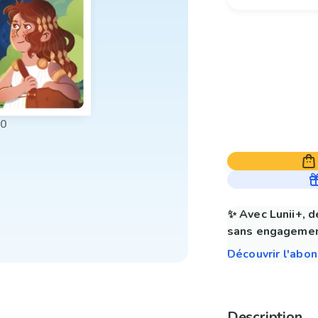
00
✨ Avec Lunii+, d
sans engagemen
Découvrir l'abo
Description