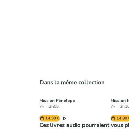
Dans la même collection
Mission Pénélope
Mission 
7+
2h05
7+
2h1
14,90 €
14,90 
Ces livres audio pourraient vous p