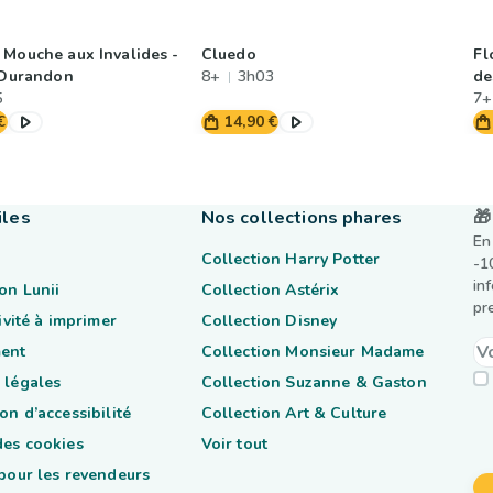
 Mouche aux Invalides -
Cluedo
Fl
e Durandon
8+
3h03
de
5
7+
€
14,90 €
iles
Nos collections phares
🎁
En
Collection Harry Potter
-1
in
on Lunii
Collection Astérix
pr
tivité à imprimer
Collection Disney
ent
Collection Monsieur Madame
 légales
Collection Suzanne & Gaston
on d’accessibilité
Collection Art & Culture
des cookies
Voir tout
 pour les revendeurs