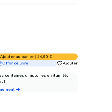
Ajouter au panier
|
14,90 €
Offrir ce livre
Ajouter
es centaines d'histoires en illimité,
t !
nnement