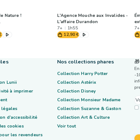
e Nature !
L'Agence Mouche aux Invalides -
Ém
1
L'affaire Durandon
ex
7+
1h55
7+
€
12,90 €
iles
Nos collections phares
🎁
En
Collection Harry Potter
-1
in
on Lunii
Collection Astérix
pr
tivité à imprimer
Collection Disney
ent
Collection Monsieur Madame
 légales
Collection Suzanne & Gaston
on d’accessibilité
Collection Art & Culture
des cookies
Voir tout
 pour les revendeurs