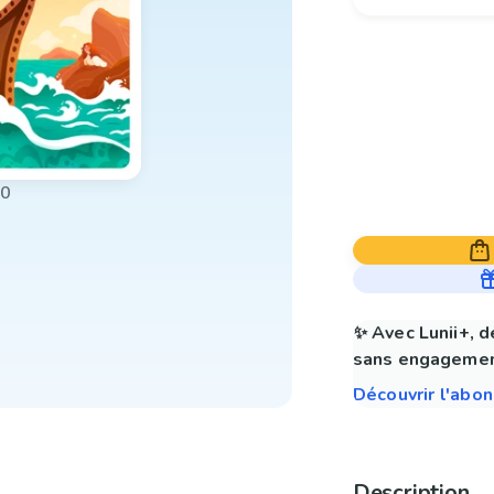
00
✨ Avec Lunii+, d
sans engagemen
Découvrir l'abo
Description