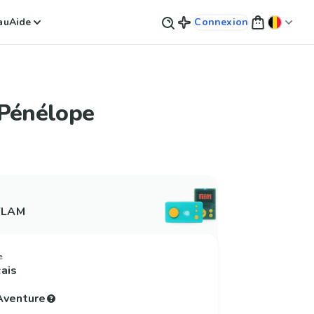
au
Aide
Connexion
 Pénélope
 FLAM
e
çais
'Aventure