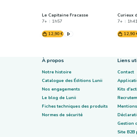
Le Capitaine Fracasse
Curieux d
7+
1h57
7+
1h4
12,90 €
12,90 
À propos
Liens ut
Notre histoire
Contact
Catalogue des Éditions Lunii
Applicati
Nos engagements
Kits d'ac
Le blog de Lunii
Recrutem
Fiches techniques des produits
Mentions
Normes de sécurité
Déclarati
Gestion 
Site B2B