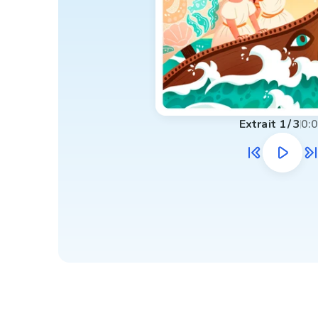
Extrait
1
/
3
0: