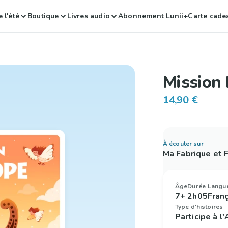
 l'été
Boutique
Livres audio
Abonnement Lunii+
Carte cade
Mission
14,90 €
À écouter sur
Ma Fabrique et
Âge
Durée
Langu
7+
2h05
Fran
Type d'histoires
Participe à l