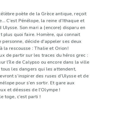
élèbre poète de la Grèce antique, reçoit
e… C’est Pénélope, la reine d’Ithaque et
d Ulysse. Son mari a (encore) disparu en
it plus quoi faire. Homère, qui connait
 personne, décide d'appeler ses deux
à la rescousse : Thalie et Orion !
ux de partir sur les traces du héros grec :
sur l’île de Calypso ou encore dans la ville
à tous les dangers qui les attendent,
evront s’inspirer des ruses d’Ulysse et de
élope pour s’en sortir. Et gare aux
eux et déesses de l'Olympe !
e toge, c’est parti !