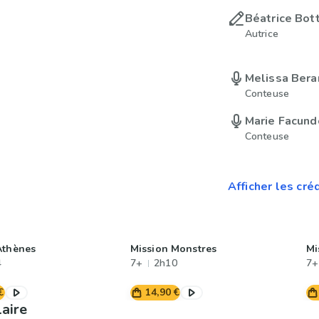
Béatrice Bot
Autrice
Melissa Bera
Conteuse
Marie Facund
Conteuse
Afficher les cré
Athènes
Mission Monstres
Mi
4
7+
2h10
7+
€
14,90 €
laire