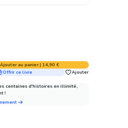
Ajouter au panier
|
14,90 €
Offrir ce livre
Ajouter
es centaines d'histoires en illimité,
t !
nnement