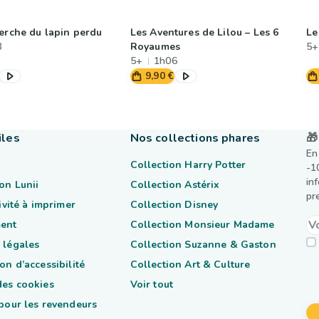
herche du lapin perdu
Les Aventures de Lilou – Les 6
Le
8
Royaumes
5+
5+
1h06
9,90 €
iles
Nos collections phares
🎁
En
Collection Harry Potter
-1
in
on Lunii
Collection Astérix
pr
tivité à imprimer
Collection Disney
ent
Collection Monsieur Madame
 légales
Collection Suzanne & Gaston
on d’accessibilité
Collection Art & Culture
des cookies
Voir tout
 pour les revendeurs