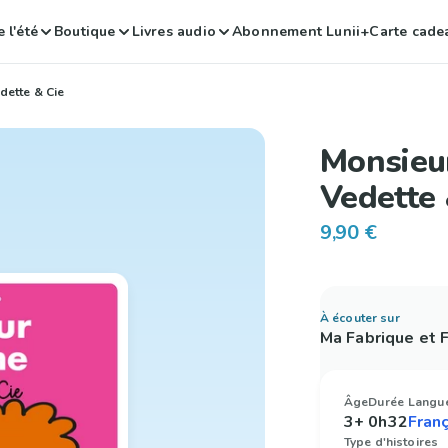
 l'été
Boutique
Livres audio
Abonnement Lunii+
Carte cade
ette & Cie
Monsieu
Vedette 
9,90 €
À écouter sur
Ma Fabrique et
Âge
Durée
Langu
3+
0h32
Type d'histoires