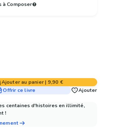
s à Composer
Ajouter au panier
|
9,90 €
Offrir ce livre
Ajouter
es centaines d'histoires en illimité,
t !
nnement