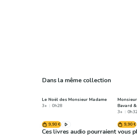
Dans la même collection
Le Noël des Monsieur Madame
Monsieur
3+
0h28
Bavard &
3+
0h3
9,90 €
9,90 €
Ces livres audio pourraient vous p