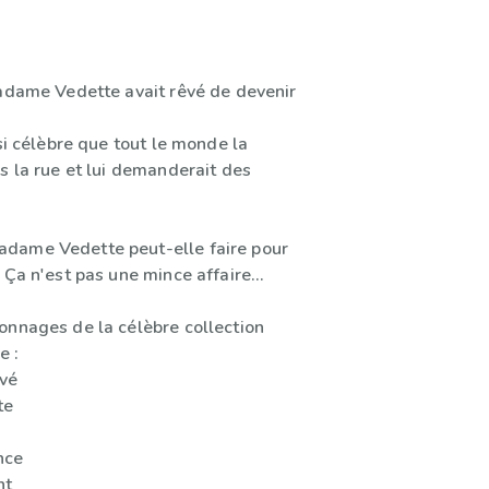
Madame Vedette avait rêvé de devenir
 si célèbre que tout le monde la
s la rue et lui demanderait des
dame Vedette peut-elle faire pour
 Ça n'est pas une mince affaire...
onnages de la célèbre collection
e :
evé
te
nce
nt