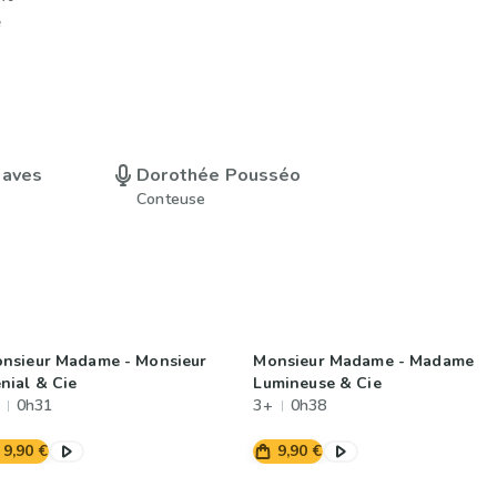
e
eaves
Dorothée Pousséo
Conteuse
nsieur Madame - Monsieur
Monsieur Madame - Madame
nial & Cie
Lumineuse & Cie
0h31
3+
0h38
9,90 €
9,90 €