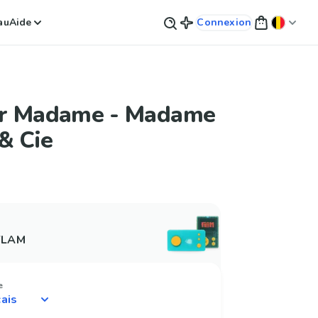
au
Aide
Connexion
r Madame - Madame
& Cie
 FLAM
e