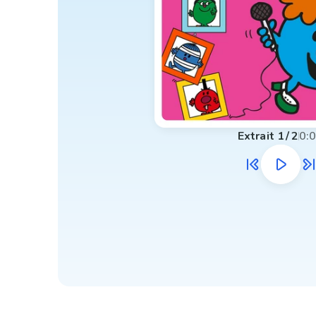
Extrait
1
/
2
0: