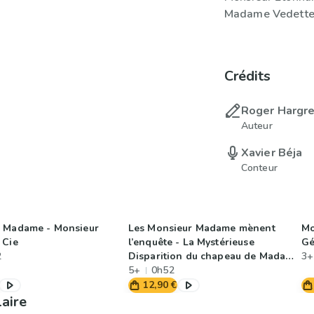
Madame Vedett
Crédits
Roger Hargr
Auteur
Xavier Béja
Conteur
 Madame - Monsieur
Les Monsieur Madame mènent
Mo
 Cie
l’enquête - La Mystérieuse
Gé
2
Disparition du chapeau de Madame
3+
Beauté
5+
0h52
12,90 €
laire