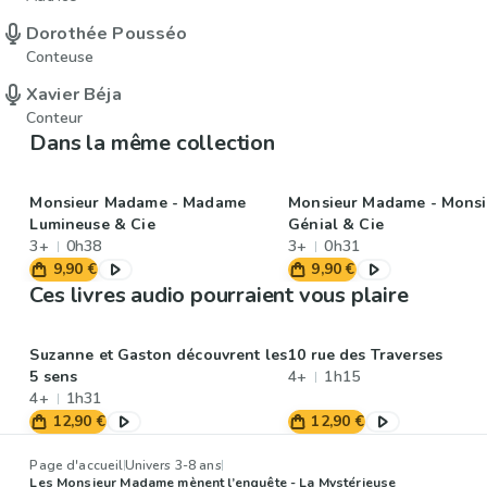
Dorothée Pousséo
Conteuse
Xavier Béja
Conteur
Dans la même collection
Monsieur Madame - Madame
Monsieur Madame - Monsi
Lumineuse & Cie
Génial & Cie
3+
0h38
3+
0h31
9,90 €
9,90 €
Ces livres audio pourraient vous plaire
Suzanne et Gaston découvrent les
10 rue des Traverses
5 sens
4+
1h15
4+
1h31
12,90 €
12,90 €
Page d'accueil
Univers 3-8 ans
Les Monsieur Madame mènent l’enquête - La Mystérieuse