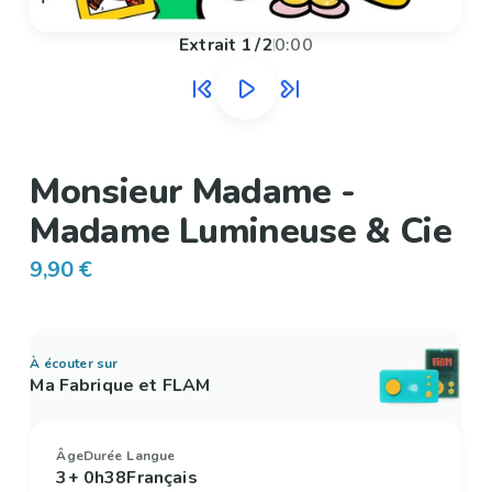
Extrait
1
/
2
0:00
Monsieur Madame -
Madame Lumineuse & Cie
9,90 €
À écouter sur
Ma Fabrique et FLAM
Âge
Durée
Langue
3+
0h38
Français