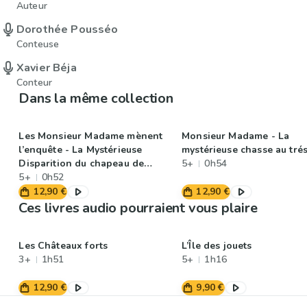
Auteur
Dorothée Pousséo
Conteuse
Xavier Béja
Conteur
Dans la même collection
Les Monsieur Madame mènent
Monsieur Madame - La
l’enquête - La Mystérieuse
mystérieuse chasse au tré
Disparition du chapeau de
5+
0h54
Madame Beauté
5+
0h52
12,90 €
12,90 €
Ces livres audio pourraient vous plaire
Les Châteaux forts
L’Île des jouets
3+
1h51
5+
1h16
12,90 €
9,90 €