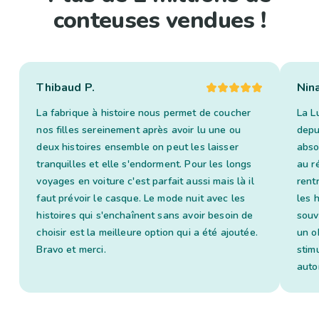
conteuses vendues !
Thibaud P.
Nin
La fabrique à histoire nous permet de coucher
La L
nos filles sereinement après avoir lu une ou
depui
deux histoires ensemble on peut les laisser
abso
tranquilles et elle s'endorment. Pour les longs
au ré
voyages en voiture c'est parfait aussi mais là il
rent
faut prévoir le casque. Le mode nuit avec les
les 
histoires qui s'enchaînent sans avoir besoin de
souv
choisir est la meilleure option qui a été ajoutée.
un o
Bravo et merci.
stim
auto