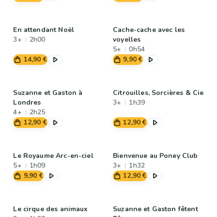
En attendant Noël
Cache-cache avec les
3+
2h00
voyelles
5+
0h54
14,90 €
9,90 €
Suzanne et Gaston à
Citrouilles, Sorcières & Cie
Londres
3+
1h39
4+
2h25
12,90 €
12,90 €
Le Royaume Arc-en-ciel
Bienvenue au Poney Club
5+
1h09
3+
1h32
9,90 €
12,90 €
Le cirque des animaux
Suzanne et Gaston fêtent