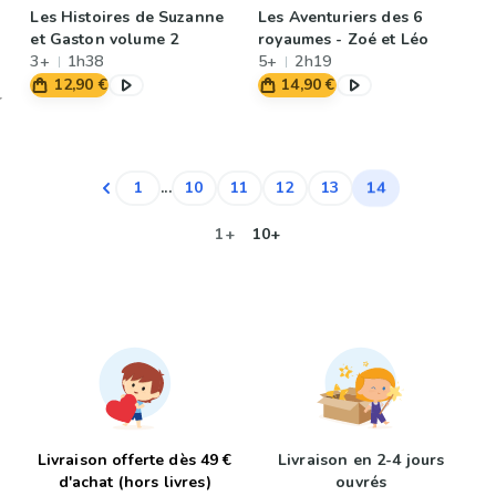
Les Histoires de Suzanne
Les Aventuriers des 6
et Gaston volume 2
royaumes - Zoé et Léo
3+
1h38
5+
2h19
12,90 €
14,90 €
14
1
...
10
11
12
13
1+
10+
Livraison offerte dès 49 €
Livraison en 2-4 jours
d'achat (hors livres)
ouvrés