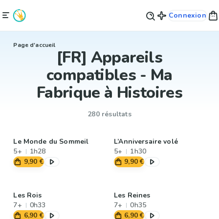
Connexion
Page d'accueil
[FR] Appareils
compatibles - Ma
Fabrique à Histoires
280 résultats
Le Monde du Sommeil
L’Anniversaire volé
5+
1h28
5+
1h30
9,90 €
9,90 €
Les Rois
Les Reines
7+
0h33
7+
0h35
6,90 €
6,90 €