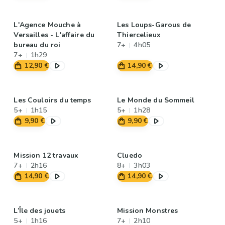
L'Agence Mouche à
Les Loups-Garous de
Versailles - L'affaire du
Thiercelieux
bureau du roi
7+
4h05
7+
1h29
12,90 €
14,90 €
Les Couloirs du temps
Le Monde du Sommeil
5+
1h15
5+
1h28
9,90 €
9,90 €
Mission 12 travaux
Cluedo
7+
2h16
8+
3h03
14,90 €
14,90 €
L’Île des jouets
Mission Monstres
5+
1h16
7+
2h10