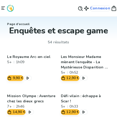
Connexion
Page d'accueil
Enquêtes et escape game
54 résultats
Le Royaume Arc-en-ciel
Les Monsieur Madame
5+
1h09
mènent l’enquête - La
Mystérieuse Disparition du
chapeau de Madame
5+
0h52
Beauté
9,90 €
12,90 €
Mission Olympe : Aventure
Défi vilain : échappe à
chez les dieux grecs
Scar !
7+
2h46
5+
0h33
14,90 €
12,90 €