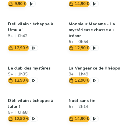
9,90 €
14,90 €
Défi vilain : échappe à
Monsieur Madame - La
Ursula !
mystérieuse chasse au
5+
0h42
trésor
5+
0h54
12,90 €
12,90 €
Le club des mystères
La Vengeance de Khéops
9+
1h35
9+
1h49
12,90 €
12,90 €
Défi vilain : échappe à
Noël sans fin
Jafar !
5+
2h14
5+
0h58
12,90 €
14,90 €