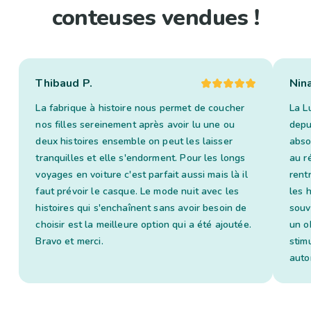
conteuses vendues !
Thibaud P.
Nin
La fabrique à histoire nous permet de coucher
La L
nos filles sereinement après avoir lu une ou
depui
deux histoires ensemble on peut les laisser
abso
tranquilles et elle s'endorment. Pour les longs
au ré
voyages en voiture c'est parfait aussi mais là il
rent
faut prévoir le casque. Le mode nuit avec les
les 
histoires qui s'enchaînent sans avoir besoin de
souv
choisir est la meilleure option qui a été ajoutée.
un o
Bravo et merci.
stim
auto