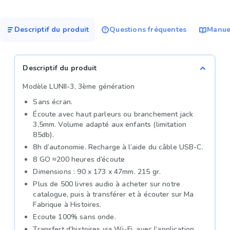
Descriptif du produit
Questions fréquentes
Manuel
Descriptif du produit
Modèle LUNII-3, 3ème génération
Sans écran.
Écoute avec haut parleurs ou branchement jack
3,5mm. Volume adapté aux enfants (limitation
85db).
8h d’autonomie. Recharge à l’aide du câble USB-C.
8 GO ≈200 heures d’écoute
Dimensions : 90 x 173 x 47mm. 215 gr.
Plus de 500 livres audio à acheter sur notre
catalogue, puis à transférer et à écouter sur Ma
Fabrique à Histoires.
Ecoute 100% sans onde.
Transfert d’histoires via Wi-Fi, avec l’application