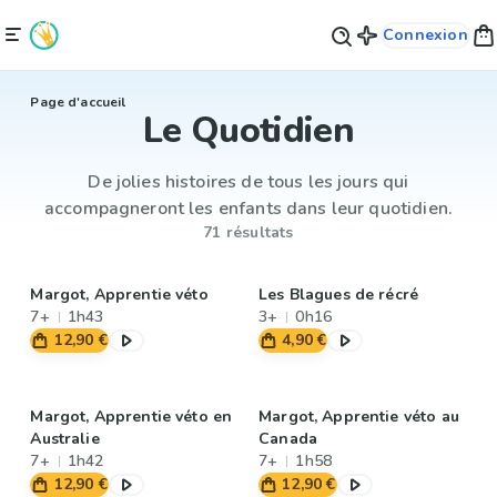
Connexion
Page d'accueil
Le Quotidien
De jolies histoires de tous les jours qui
accompagneront les enfants dans leur quotidien.
71 résultats
Margot, Apprentie véto
Les Blagues de récré
7+
1h43
3+
0h16
12,90 €
4,90 €
Margot, Apprentie véto en
Margot, Apprentie véto au
Australie
Canada
7+
1h42
7+
1h58
12,90 €
12,90 €