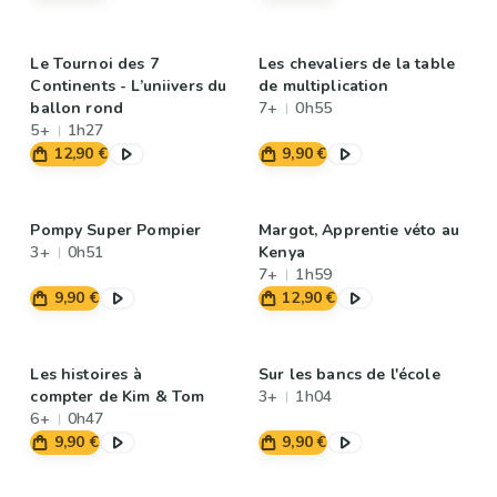
Le Tournoi des 7
Les chevaliers de la table
Continents - L’uniivers du
de multiplication
ballon rond
7+
0h55
5+
1h27
12,90 €
9,90 €
Pompy Super Pompier
Margot, Apprentie véto au
3+
0h51
Kenya
7+
1h59
9,90 €
12,90 €
Les histoires à
Sur les bancs de l'école
compter de Kim & Tom
3+
1h04
6+
0h47
9,90 €
9,90 €