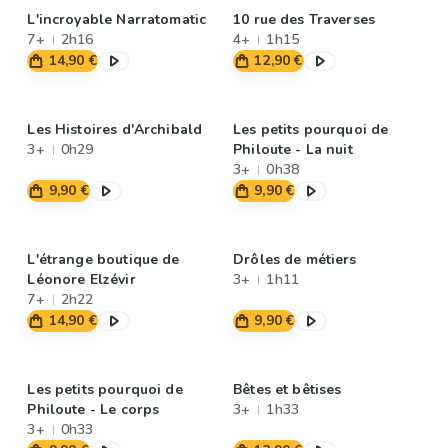
L'incroyable Narratomatic
10 rue des Traverses
7+
2h16
4+
1h15
14,90 €
12,90 €
Les Histoires d'Archibald
Les petits pourquoi de
3+
0h29
Philoute - La nuit
3+
0h38
9,90 €
9,90 €
L'étrange boutique de
Drôles de métiers
Léonore Elzévir
3+
1h11
7+
2h22
14,90 €
9,90 €
Les petits pourquoi de
Bêtes et bêtises
Philoute - Le corps
3+
1h33
3+
0h33