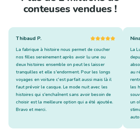
conteuses vendues !
Thibaud P.
Nin
La fabrique à histoire nous permet de coucher
La L
nos filles sereinement après avoir lu une ou
depui
deux histoires ensemble on peut les laisser
abso
tranquilles et elle s'endorment. Pour les longs
au ré
voyages en voiture c'est parfait aussi mais là il
rent
faut prévoir le casque. Le mode nuit avec les
les 
histoires qui s'enchaînent sans avoir besoin de
souv
choisir est la meilleure option qui a été ajoutée.
un o
Bravo et merci.
stim
auto