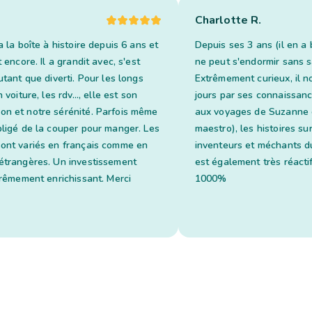
Charlotte R.
a la boîte à histoire depuis 6 ans et
Depuis ses 3 ans (il en a 
t encore. Il a grandit avec, s'est
ne peut s'endormir sans sa
utant que diverti. Pour les longs
Extrêmement curieux, il n
 voiture, les rdv..., elle est son
jours par ses connaissan
n et notre sérénité. Parfois même
aux voyages de Suzanne 
bligé de la couper pour manger. Les
maestro), les histoires su
ont variés en français comme en
inventeurs et méchants du
étrangères. Un investissement
est également très réacti
trêmement enrichissant. Merci
1000%