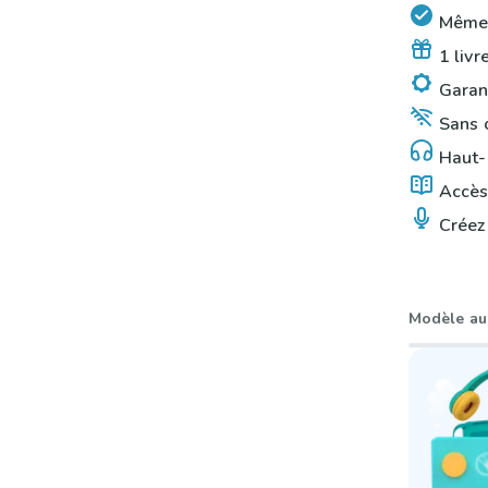
Même q
1 livr
Garant
Sans o
Haut-p
Accès 
Créez 
Modèle au 