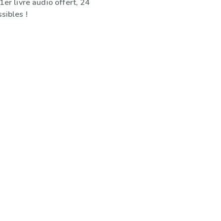
1er livre audio offert, 24
sibles !