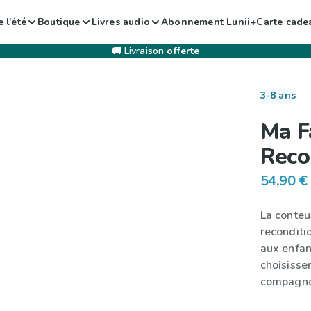
 l'été
Boutique
Livres audio
Abonnement Lunii+
Carte cade
🚚 Livraison
offerte
3-8 ans
Ma F
Reco
54,90 €
La conteu
reconditio
aux enfant
choisissen
compagnon