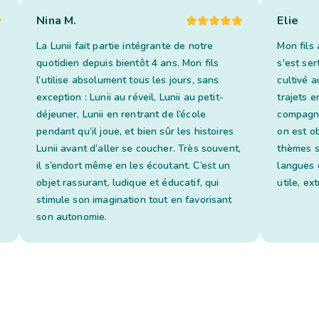
Nina M.
Elie
La Lunii fait partie intégrante de notre
Mon fils 
quotidien depuis bientôt 4 ans. Mon fils
s'est ser
l’utilise absolument tous les jours, sans
cultivé a
exception : Lunii au réveil, Lunii au petit-
trajets en
déjeuner, Lunii en rentrant de l’école
compagno
pendant qu’il joue, et bien sûr les histoires
on est o
Lunii avant d’aller se coucher. Très souvent,
thèmes s
il s’endort même en les écoutant. C’est un
langues 
objet rassurant, ludique et éducatif, qui
utile, ex
stimule son imagination tout en favorisant
son autonomie.